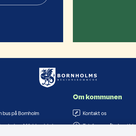
Om kommunen
n bus på Bornholm
Kontakt os
ornholms Affaldsselskab
Telefon- og åbningstide