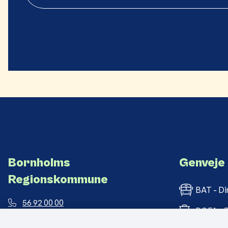
Bornholms
Genveje
Regionskommune
BAT - Di
56 92 00 00
BOFA - B
post@brk.dk