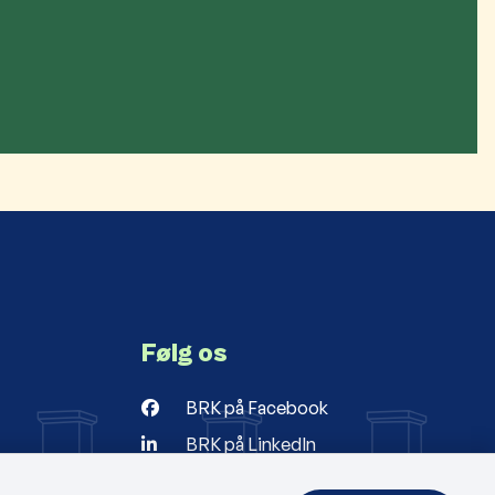
Følg os
BRK på Facebook
BRK på LinkedIn
r