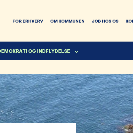
FOR ERHVERV
OM KOMMUNEN
JOB HOS OS
KO
 DEMOKRATI OG INDFLYDELSE