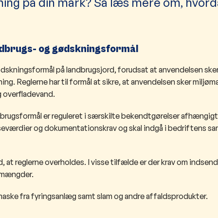
ning på din mark? Så læs mere om, hvor
ordbrugs- og gødskningsformål
dskningsformål på landbrugsjord, forudsat at anvendelsen sker
. Reglerne har til formål at sikre, at anvendelsen sker miljø
og overfladevand.
brugsformål er reguleret i særskilte bekendtgørelser afhængigt
eværdier og dokumentationskrav og skal indgå i bedriftens s
t reglerne overholdes. I visse tilfælde er der krav om indsend
 mængder.
maske fra fyringsanlæg samt slam og andre affaldsprodukter.