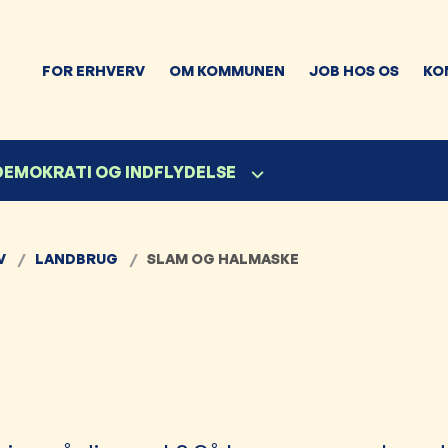
FOR ERHVERV
OM KOMMUNEN
JOB HOS OS
KO
 DEMOKRATI OG INDFLYDELSE
V
LANDBRUG
SLAM OG HALMASKE