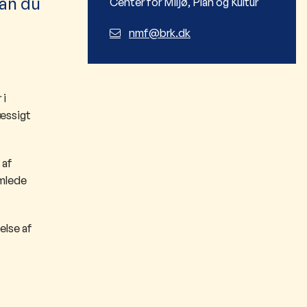
dan du
Center for Miljø, Plan og Kultur
nmf@brk.dk
 i
mæssigt
 af
amlede
else af