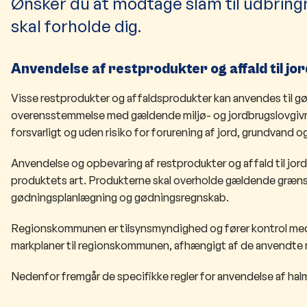
Ønsker du at modtage slam til udbring
skal forholde dig.
Anvendelse af restprodukter og affald til j
Visse restprodukter og affaldsprodukter kan anvendes til gø
overensstemmelse med gældende miljø- og jordbrugslovgivning
forsvarligt og uden risiko for forurening af jord, grundvand 
Anvendelse og opbevaring af restprodukter og affald til jord
produktets art. Produkterne skal overholde gældende græns
gødningsplanlægning og gødningsregnskab.
Regionskommunen er tilsynsmyndighed og fører kontrol med, a
markplaner til regionskommunen, afhængigt af de anvendte
Nedenfor fremgår de specifikke regler for anvendelse af hal