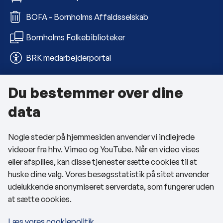
BOFA - Bornholms Affaldsselskab
Bornholms Folkebiblioteker
BRK medarbejderportal
Du bestemmer over dine
Om kommunen
data
Kontakt os
Nogle steder på hjemmesiden anvender vi indlejrede
Telefon- og åbningstider
videoer fra hhv. Vimeo og YouTube. Når en video vises
Tilgængelighedserklæring
eller afspilles, kan disse tjenester sætte cookies til at
huske dine valg. Vores besøgsstatistik på sitet anvender
Privatlivspolitik
udelukkende anonymiseret serverdata, som fungerer uden
at sætte cookies.
Cookies
Læs vores cookiepolitik