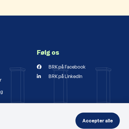
Følg os
BRK på Facebook
BRK på LinkedIn
r
ng
Accepter alle