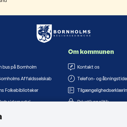
ound
Om kommunen
n bus på Bornholm
Kontakt os
ornholms Affaldsselskab
Telefon- og åbningstide
s Folkebiblioteker
Tilgængelighedserklæri
arbejderportal
Privatlivspolitik
Cookies
a