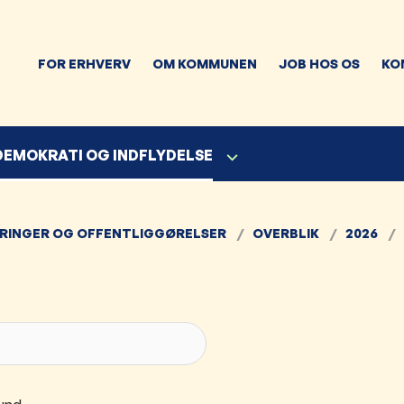
FOR ERHVERV
OM KOMMUNEN
JOB HOS OS
KO
 DEMOKRATI OG INDFLYDELSE
RINGER OG OFFENTLIGGØRELSER
OVERBLIK
2026
Søg