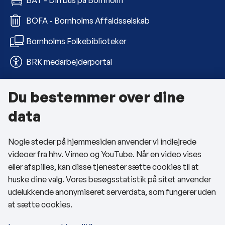
BOFA - Bornholms Affaldsselskab
Bornholms Folkebiblioteker
BRK medarbejderportal
Du bestemmer over dine
Om kommunen
data
Kontakt os
Nogle steder på hjemmesiden anvender vi indlejrede
Telefon- og åbningstider
videoer fra hhv. Vimeo og YouTube. Når en video vises
Tilgængelighedserklæring
eller afspilles, kan disse tjenester sætte cookies til at
huske dine valg. Vores besøgsstatistik på sitet anvender
Privatlivspolitik
udelukkende anonymiseret serverdata, som fungerer uden
at sætte cookies.
Cookies