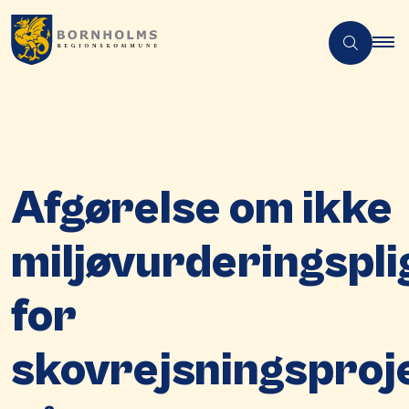
Afgørelse om ikke
miljøvurderingspli
for
skovrejsningsproj