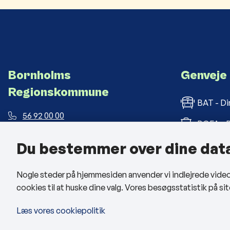
Bornholms
Genveje
Regionskommune
BAT - Di
56 92 00 00
BOFA - B
post@brk.dk
Du bestemmer over dine dat
Bornholm
Landemærket 26, 3700 Rønne
CVR: 26 69 63 48
BRK med
Nogle steder på hjemmesiden anvender vi indlejrede videoer
cookies til at huske dine valg. Vores besøgsstatistik på 
Man - tors: kl. 09:00 - 14:00
Fre: kl. 09:00 - 12:00
Læs vores cookiepolitik