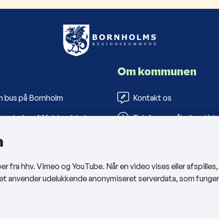
Om kommunen
n bus på Bornholm
Kontakt os
ornholms Affaldsselskab
Telefon- og åbningstide
a
s Folkebiblioteker
Tilgængelighedserklæri
arbejderportal
Privatlivspolitik
 fra hhv. Vimeo og YouTube. Når en video vises eller afspilles
Cookies
sitet anvender udelukkende anonymiseret serverdata, som funge