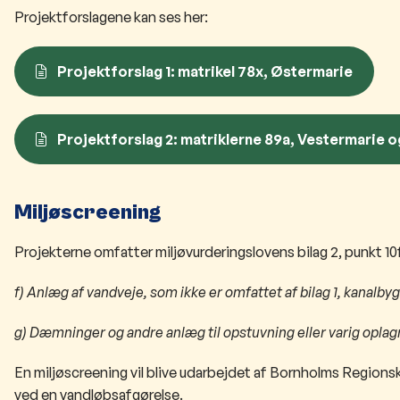
Projektforslagene kan ses her:
Projektforslag 1: matrikel 78x, Østermarie
Projektforslag 2: matriklerne 89a, Vestermarie o
Miljøscreening
Projekterne omfatter miljøvurderingslovens bilag 2, punkt 10f
f) Anlæg af vandveje, som ikke er omfattet af bilag 1, kanalby
g) Dæmninger og andre anlæg til opstuvning eller varig oplagri
En miljøscreening vil blive udarbejdet af Bornholms Region
ved en vandløbsafgørelse.