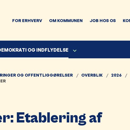
FOR ERHVERV
OM KOMMUNEN
JOB HOS OS
KO
 DEMOKRATI OG INDFLYDELSE
RINGER OG OFFENTLIGGØRELSER
OVERBLIK
2026
DER
er: Etablering af