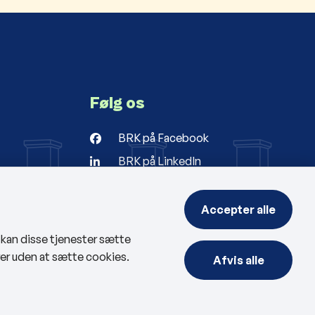
Følg os
BRK på Facebook
BRK på LinkedIn
r
ng
Accepter alle
, kan disse tjenester sætte
rer uden at sætte cookies.
Afvis alle