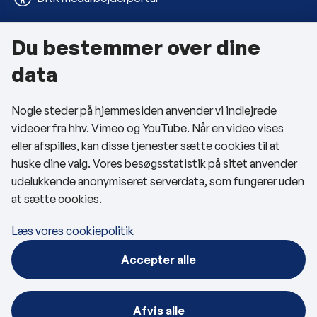
Du bestemmer over dine
Om kommunen
data
Kontakt os
Nogle steder på hjemmesiden anvender vi indlejrede
Telefon- og åbningstider
videoer fra hhv. Vimeo og YouTube. Når en video vises
Tilgængelighedserklæring
eller afspilles, kan disse tjenester sætte cookies til at
huske dine valg. Vores besøgsstatistik på sitet anvender
Privatlivspolitik
udelukkende anonymiseret serverdata, som fungerer uden
at sætte cookies.
Cookies
Læs vores cookiepolitik
Følg os
Accepter alle
BRK på Facebook
BRK på LinkedIn
Afvis alle