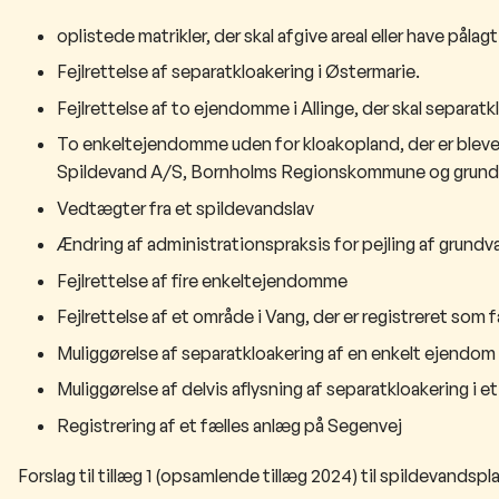
oplis​tede matrikler, der skal afgive areal eller have på
Fejlrettelse af separatkloakering i Østermarie.
Fejlrettelse af to ejendomme i Allinge, der skal separatk
To enkeltejendomme uden for kloakopland, der er blevet
Spildevand A/S, Bornholms Regionskommune og grund
Vedtægter fra et spildevandslav
Ændring af administrationspraksis for pejling af grund
Fejlrettelse af fire enkeltejendomme
Fejlrettelse af et område i Vang, der er registreret so
Muli
ggørelse af separatkloakering af en enkelt ejendom i
Muliggørelse af delvis aflysning af separatkloakering i e
Registrering af et fælles anlæg på Segenvej
Forslag til tillæg 1 (opsamlende tillæg 2024) til spildevands