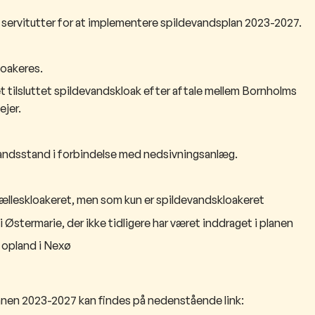
lagt servitutter for at implementere spildevandsplan 2023-2027.
loakeres.
 tilsluttet spildevandskloak efter aftale mellem Bornholms
ejer.
vandsstand i forbindelse med nedsivningsanlæg.
m fælleskloakeret, men som kun er spildevandskloakeret
 Østermarie, der ikke tidligere har været inddraget i planen
t opland i Nexø
planen 2023-2027 kan findes på nedenstående link: