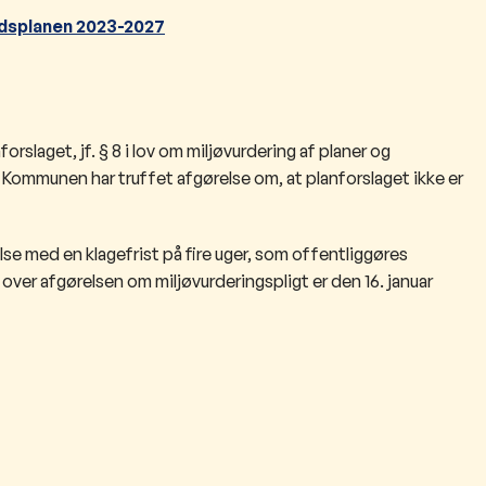
andsplanen 2023-2027​
orslaget, jf. § 8 i lov om miljøvurdering af planer og
 Kommunen har truffet afgørelse om, at planforslaget ikke er
se med en klagefrist på fire uger, som offentliggøres
over afgørelsen om miljøvurderingspligt er den 16. januar