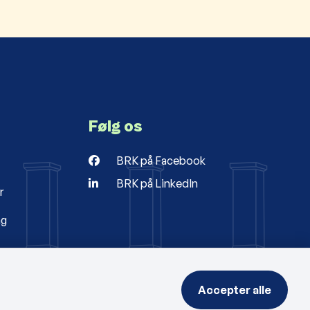
Følg os
BRK på Facebook
BRK på LinkedIn
r
ng
Accepter alle