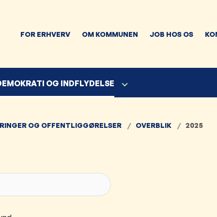
FOR ERHVERV
OM KOMMUNEN
JOB HOS OS
KO
 DEMOKRATI OG INDFLYDELSE
RINGER OG OFFENTLIGGØRELSER
OVERBLIK
2025
Søg