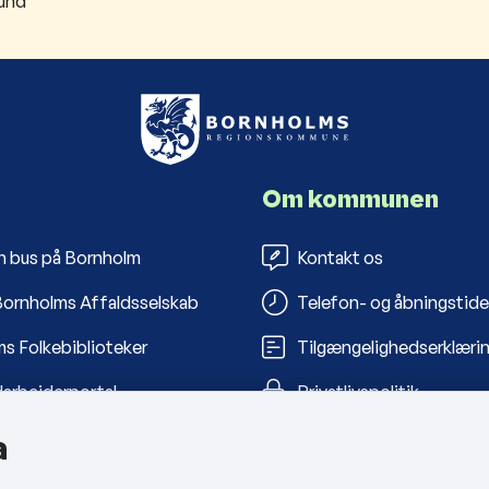
ound
Om kommunen
n bus på Bornholm
Kontakt os
ornholms Affaldsselskab
Telefon- og åbningstide
s Folkebiblioteker
Tilgængelighedserklæri
arbejderportal
Privatlivspolitik
Cookies
a