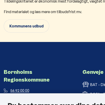
Tildelingskriteriet er økonomisk mest fordelagtigt, vægtet m
Find materialet og læs mere om tilbudsfrist mv.
Kommunens udbud
Bornholms
Genveje
Regionskommune
BAT - Di
56 92 00 00
BOFA - B
post@brk.dk
Bornholm