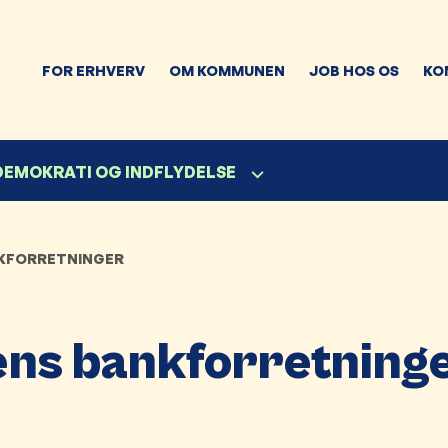
FOR ERHVERV
OM KOMMUNEN
JOB HOS OS
KO
 DEMOKRATI OG INDFLYDELSE
NKFORRETNINGER
ns bankforretning