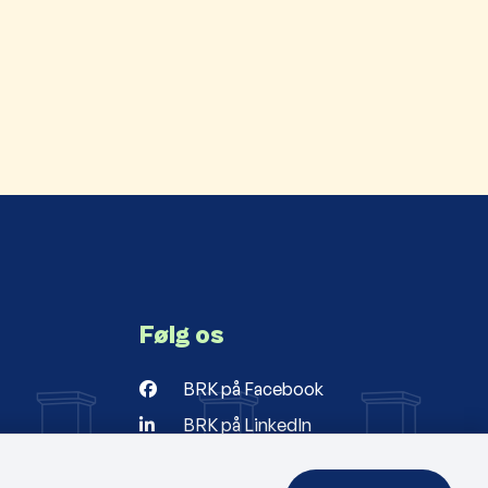
Følg os
BRK på Facebook
BRK på LinkedIn
r
ng