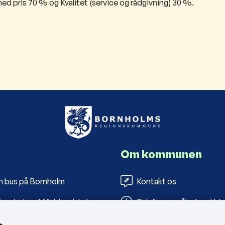
ed pris 70 % og Kvalitet (service og rådgivning) 30 %.
Om kommunen
n bus på Bornholm
Kontakt os
ornholms Affaldsselskab
Telefon- og åbningstide
s Folkebiblioteker
Tilgængelighedserklæri