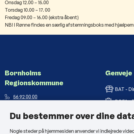
Onsdag 12.00 – 15.00
Torsdag 10.00 – 17. 00
Fredag 09.00 – 16.00 (ekstra åbent)
NB! I Rønne findes en særlig afstemningsboks med hjælpemidl
Bornholms
Genveje
Regionskommune
BAT - Di
56 92 00 00
BOFA - B
post@brk.dk
Du bestemmer over dine dat
Bornholm
Landemærket 26, 3700 Rønne
CVR: 26 69 63 48
BRK med
Nogle steder på hjemmesiden anvender vi indlejrede videoer