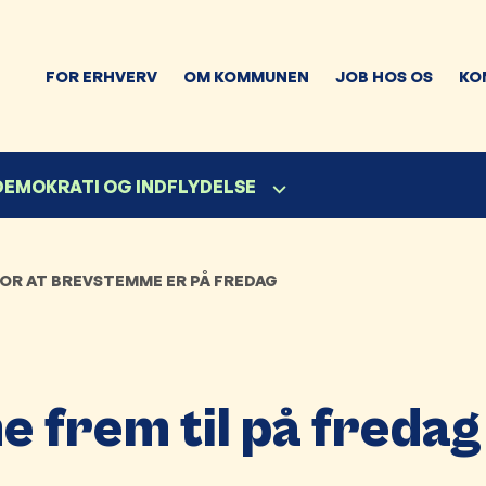
FOR ERHVERV
OM KOMMUNEN
JOB HOS OS
KO
 DEMOKRATI OG INDFLYDELSE
FOR AT BREVSTEMME ER PÅ FREDAG
 frem til på fredag