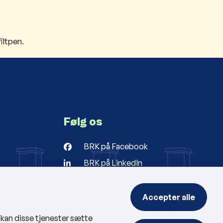
iltpen.
Følg os
BRK på Facebook
BRK på LinkedIn
r
ng
Accepter alle
, kan disse tjenester sætte