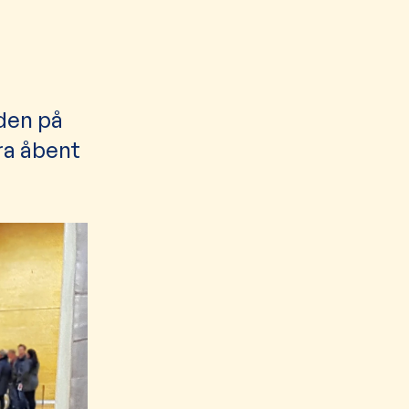
iden på
ra åbent