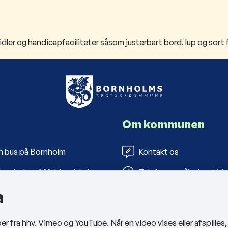
er og handicapfaciliteter såsom justerbart bord, lup og sort f
Om kommunen
n bus på Bornholm
Kontakt os
ornholms Affaldsselskab
Telefon- og åbningstide
a
s Folkebiblioteker
Tilgængelighedserklæri
arbejderportal
Privatlivspolitik
 fra hhv. Vimeo og YouTube. Når en video vises eller afspilles