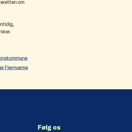
fteretten om
mtidig,
rsker.
gionskommune
er Fjernvarme
Følg os