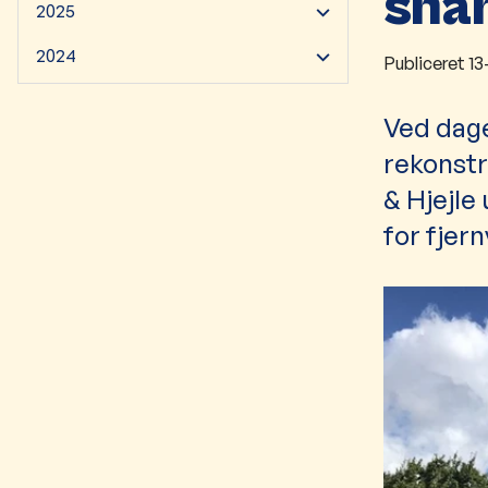
snar
2025
2024
Publiceret
13
Ved dage
rekonstr
& Hjejle 
for fjer