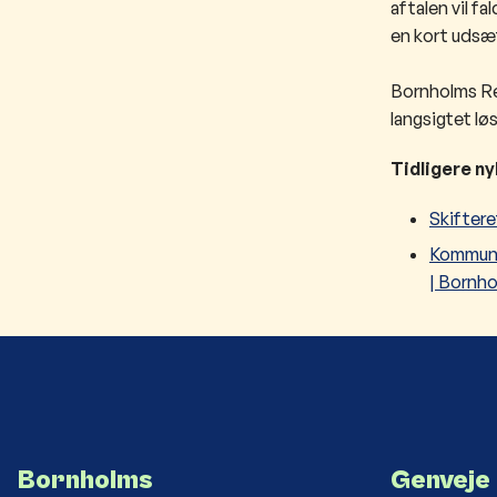
aftalen vil f
en kort udsæt
Bornholms Reg
langsigtet lø
Tidligere n
Skifter
Kommunen
| Bornh
Bornholms
Genveje