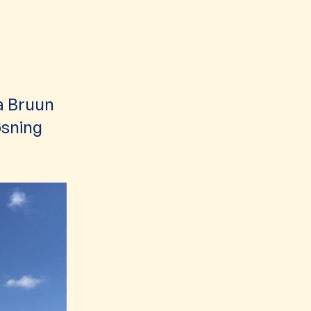
a Bruun
løsning