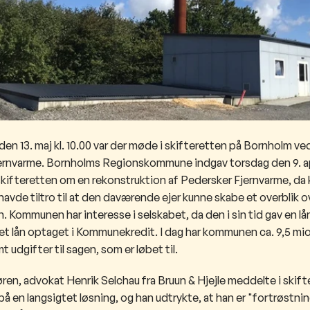
den 13. maj kl. 10.00 var der møde i skifteretten på Bornholm v
ernvarme. Bornholms Regionskommune indgav torsdag den 9. apri
 skifteretten om en rekonstruktion af Pedersker Fjernvarme, 
havde tiltro til at den daværende ejer kunne skabe et overblik o
 Kommunen har interesse i selskabet, da den i sin tid gav en lån
et lån optaget i Kommunekredit. I dag har kommunen ca. 9,5 mio. k
 udgifter til sagen, som er løbet til.
en, advokat Henrik Selchau fra Bruun & Hjejle meddelte i skift
på en langsigtet løsning, og han udtrykte, at han er "fortrøstning