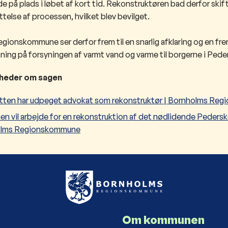
alde på plads i løbet af kort tid. Rekonstruktøren bad derfor ski
telse af processen, hvilket blev bevilget.
ionskommune ser derfor frem til en snarlig afklaring og en fre
sning på forsyningen af varmt vand og varme til borgerne i Pede
yheder om sagen
etten har udpeget advokat som rekonstruktør | Bornholms Re
 vil arbejde for en rekonstruktion af det nødlidende Pedersk
olms Regionskommune
Om kommunen