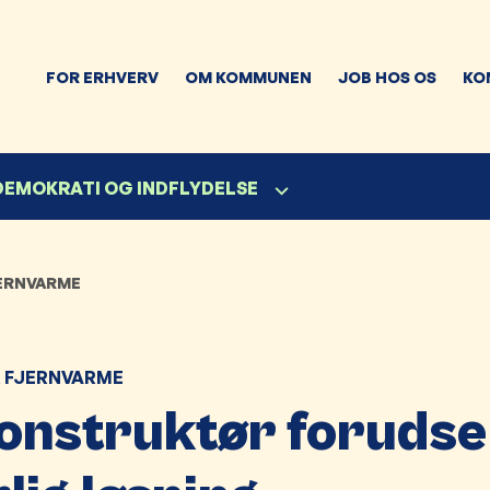
FOR ERHVERV
OM KOMMUNEN
JOB HOS OS
KO
 DEMOKRATI OG INDFLYDELSE
ERNVARME
 FJERNVARME
onstruktør forudse