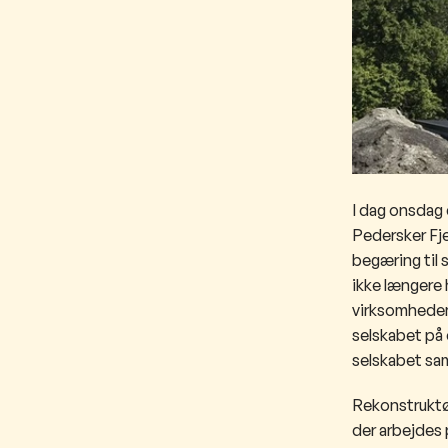
I dag onsdag 
Pedersker Fj
begæring til
ikke længere 
virksomheden.
selskabet på 
selskabet samt
Rekonstruktør
der arbejdes 