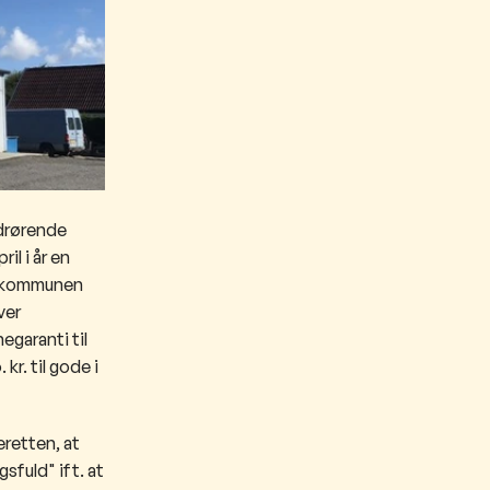
edrørende
l i år en
da kommunen
ver
egaranti til
r. til gode i
eretten, at
sfuld" ift. at