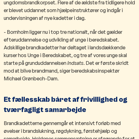
ungdomsbrandkorpset. Flere af de ældste fra tidligere hold
er blevet uddannet som hjælpeinstruktører og indgår i
undervisningen af nye kadetter i dag.
- Bornholm ligger nu i top tre nationalt, når det gælder
efteruddannelse og udvikling af unge i beredskabet.
Adskillige brandkadetter har deltaget i landsdækkende
kurser hos Unge i Beredskabet, og tre af vores unge skal
starte på grunduddannelsen
Indsats
. Det er første skridt
mod at blive brandmand, siger beredskabsinspektør
Michael Grønbech-Dam.
Et fællesskab båret af frivillighed og
tværfagligt samarbejde
Brandkadetterne gennemgår et intensivt forløb med
øvelser i brandslukning, røgdykning, førstehjælp og
samarbejde. Holdenes sammensætning er afgørende for at