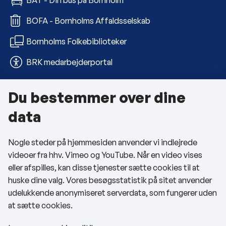
BOFA - Bornholms Affaldsselskab
Bornholms Folkebiblioteker
BRK medarbejderportal
Du bestemmer over dine
Om kommunen
data
Kontakt os
Nogle steder på hjemmesiden anvender vi indlejrede
Telefon- og åbningstider
videoer fra hhv. Vimeo og YouTube. Når en video vises
Tilgængelighedserklæring
eller afspilles, kan disse tjenester sætte cookies til at
huske dine valg. Vores besøgsstatistik på sitet anvender
Privatlivspolitik
udelukkende anonymiseret serverdata, som fungerer uden
at sætte cookies.
Cookies