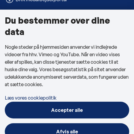
Du bestemmer over dine
Om kommunen
data
Kontakt os
Nogle steder på hjemmesiden anvender vi indlejrede
Telefon- og åbningstider
videoer fra hhv. Vimeo og YouTube. Når en video vises
Tilgængelighedserklæring
eller afspilles, kan disse tjenester sætte cookies til at
huske dine valg. Vores besøgsstatistik på sitet anvender
Privatlivspolitik
udelukkende anonymiseret serverdata, som fungerer uden
at sætte cookies.
Cookies
Læs vores cookiepolitik
Følg os
Accepter alle
BRK på Facebook
BRK på LinkedIn
Afvis alle