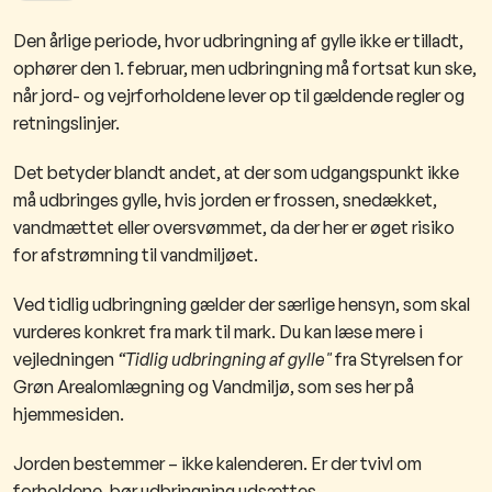
​​D
en årlige periode, hvor udbringning af gylle ikke er tilladt,
ophører den 1. februar, men udbringning må fortsat kun ske,
når jord- og vejrforholdene lever op til gældende regler og
retningslinjer.
Det betyder blandt andet, at der som udgangspunkt ikke
må udbringes gylle, hvis jorden er frossen, snedækket,
vandmættet eller oversvømmet, da der her er øget risiko
for afstrømning til vandmiljøet.
Ved tidlig udbringning gælder der særlige hensyn, som skal
vurderes konkret fra mark til mark. Du kan læse mere i
vejledningen
“Tidlig udbringning af gylle"
fra Styrelsen for
Grøn Arealomlægning og Vandmiljø, som ses her på
hjemmesiden.
Jorden bestemmer – ikke kalenderen. Er der tvivl om
forholdene, bør udbringning udsættes.