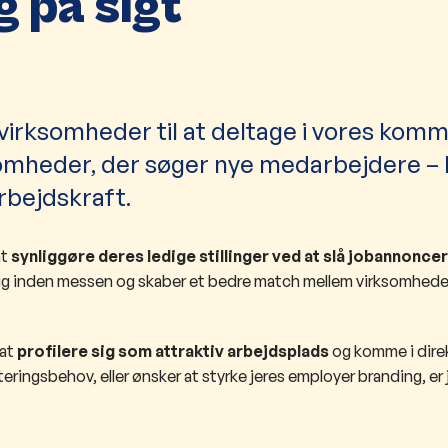
g på sigt
n virksomheder til at deltage i vores ko
somheder, der søger nye medarbejdere –
rbejdskraft.
at
synliggøre deres ledige stillinger ved at slå jobannoncer
 sig inden messen og skaber et bedre match mellem virksomhede
at
profilere sig som attraktiv arbejdsplads
og komme i dire
eringsbehov, eller ønsker at styrke jeres employer branding, e