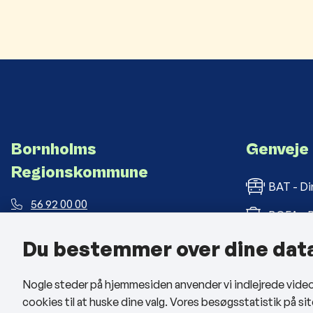
Bornholms
Genveje
Regionskommune
BAT - Di
56 92 00 00
BOFA - B
post@brk.dk
Du bestemmer over dine dat
Bornholm
Landemærket 26, 3700 Rønne
CVR: 26 69 63 48
BRK med
Nogle steder på hjemmesiden anvender vi indlejrede videoer
cookies til at huske dine valg. Vores besøgsstatistik på 
Man - tors: kl. 09:00 - 14:00