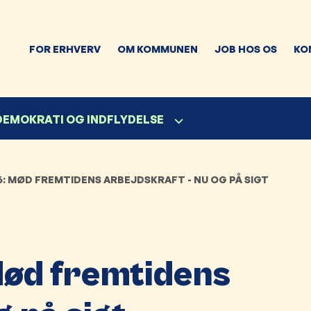
FOR ERHVERV
OM KOMMUNEN
JOB HOS OS
KO
 DEMOKRATI OG INDFLYDELSE
: MØD FREMTIDENS ARBEJDSKRAFT - NU OG PÅ SIGT
ød fremtidens