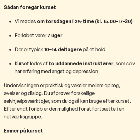
Sådan foregår kurset
Vi mødes
om torsdagen i 2½ time (kl. 15.00-17-30)
Forløbet varer
7 uger
Der er typisk
10–14 deltagere
på et hold
Kurset ledes af
to uddannede instruktører
, som selv
har erfaring med angst og depression
Undervisningen er praktisk og veksler mellem oplæg,
øvelser og dialog. Du afprøver forskellige
selvhjælpsværktøjer, som du også kan bruge efter kurset.
Efter endt forløb er der mulighed for at fortsætte i en
netværksgruppe.
Emner på kurset