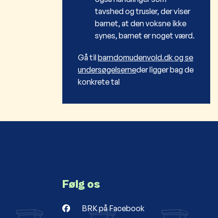
tavshed og trusler, der viser
barnet, at den voksne ikke
synes, barnet er noget værd.
Gå til
barndomudenvold.dk og se
undersøgelserne
der ligger bag de
konkrete tal
Følg os
BRK på Facebook