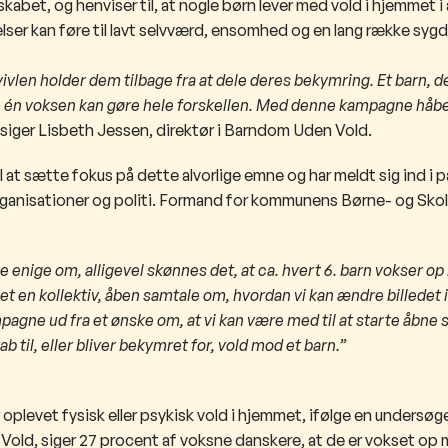
kabet, og henviser til, at nogle børn lever med vold i hjemmet i
elser kan føre til lavt selvværd, ensomhed og en lang række sy
vlen holder dem tilbage fra at dele deres bekymring. Et barn, de
re én voksen kan gøre hele forskellen. Med denne kampagne håbe
siger Lisbeth Jessen, direktør i Barndom Uden Vold.
t sætte fokus på dette alvorlige emne og har meldt sig ind i 
organisationer og politi. Formand for kommunens Børne- og Sko
 enige om, alligevel skønnes det, at ca. hvert 6. barn vokser op 
taget en kollektiv, åben samtale om, hvordan vi kan ændre billedet 
gne ud fra et ønske om, at vi kan være med til at starte åbne 
ab til, eller bliver bekymret for, vold mod et barn.”
har oplevet fysisk eller psykisk vold i hjemmet, ifølge en undersøg
Vold, siger 27 procent af voksne danskere, at de er vokset op 