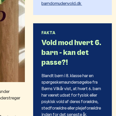
barndomudenvold.dk
FAKTA
Vold mod hvert 6.
barn - kan det
passe?!
Blandt børn i 8. klasse har en
spørgeskemaundersøgelse fra
Børns Vilkår vist, at hvert 6. barn
 under
har været udsat for fysisk eller
nderstreger
psykisk vold af deres forældre,
stedforældre eller plejeforældre
inden for det seneste år.