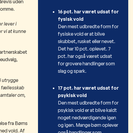
 årevis uden
gdomme.
16 pct. har været udsat for
fysisk vold
r lever i
Den mest udbredte form for
r vi at kunne
fysiske vold er at blive
skubbet, rusket eller nevet.
Det har 10 pct. oplevet. 7
partnerskabet
pct. har også været udsat
leudvalg,
for grovere handlinger som
slag og spark.
i utrygge
i fællesskab
17 pct. har været udsat for
samtaler om,
psykisk vold
Den mest udbredte form for
psykisk vold er at blive kaldt
noget nedværdigende igen
else fra Børns
og igen. Mange børn oplever
med vold. Af
også handlinger som