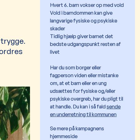
Hvert 6. barn vokser op med vold
Vold i barndommen kan give
langvarige fysiske og psykiske
skader
Tidlig hjælp giver barnet det
 trygge.
bedste udgangspunkt resten af
fordres
livet
Har du som borger eller
fagperson viden eller mistanke
om, at et barn eller en ung
udsættes for fysiske og/eller
psykiske overgreb, har du pligt til
at handle. Du kan i så fald
sende
en underretning til kommunen
Se mere på kampagnens
hjemmeside