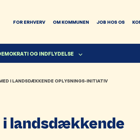
FOR ERHVERV
OM KOMMUNEN
JOB HOS OS
KO
 DEMOKRATI OG INDFLYDELSE
ED I LANDSDÆKKENDE OPLYSNINGS-INITIATIV
i landsdækkende