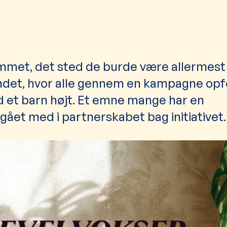
jemmet, det sted de burde være allermest
le landet, hvor alle gennem en kampagne op
od et barn højt. Et emne mange har en
ået med i partnerskabet bag initiativet.