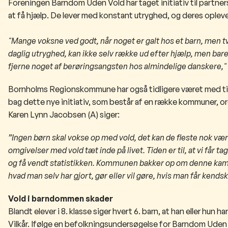
Foreningen Barndom Uden Vold har taget initiativ til partners
at få hjælp. De lever med konstant utryghed, og deres oplev
"Mange voksne ved godt, når noget er galt hos et barn, men tvi
daglig utryghed, kan ikke selv række ud efter hjælp, men ba
fjerne noget af berøringsangsten hos almindelige danskere,"
Bornholms Regionskommune har også tidligere været med til a
bag dette nye initiativ, som består af en række kommuner, 
Karen Lynn Jacobsen (A) siger:
”Ingen børn skal vokse op med vold, det kan de fleste nok være
omgivelser med vold tæt inde på livet. Tiden er til, at vi får 
og få vendt statistikken. Kommunen bakker op om denne kampa
hvad man selv har gjort, gør eller vil gøre, hvis man får kendsk
Vold i barndommen skader
Blandt elever i 8. klasse siger hvert 6. barn, at han eller hun 
Vilkår. Ifølge en befolkningsundersøgelse for Barndom Uden 