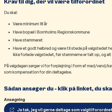
Krav til dig, der vil være tilforordnet
Du skal:
Være minimum 18 år
Have bopæl i Bornholms Regionskommune
Have stemmeret
Have et godt helbred og være til stede på valgstedet hel
ikke forlade valgstedet, før stemmerne er talt op, og alt 
På valgdagen sørger vi for forplejning i form af mad/vand/k
som kompensation for din deltagelse.
Sådan ansøger du - klik på linket, du sk
Ansøgning
Ja tak, jeg vil gerne deltage som valgtilforordne