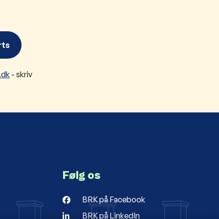
rts
.dk
- skriv
Følg os
BRK på Facebook
BRK på LinkedIn