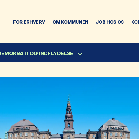
FOR ERHVERV
OM KOMMUNEN
JOB HOS OS
KO
 DEMOKRATI OG INDFLYDELSE