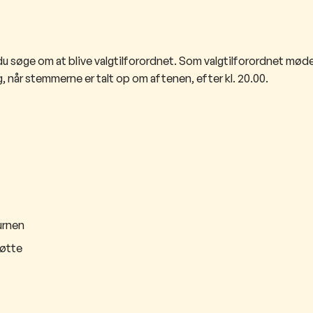
du søge om at blive valgtilforordnet. Som valgtilforordnet møde
 når stemmerne er talt op om aftenen, efter kl. 20.00.
urnen
tøtte