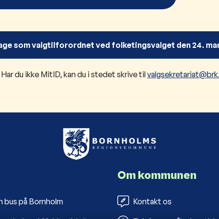
ltage som valgtilforordnet ved folketingsvalget den 24. ma
 Har du ikke MitID, kan du i stedet skrive til
valgsekretariat@brk
Om kommunen
n bus på Bornholm
Kontakt os