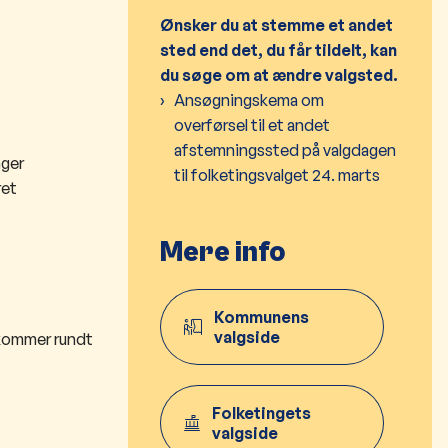
Ønsker du at stemme et andet
sted end det, du får tildelt, kan
du søge om at ændre valgsted.
Ansøgningskema om
overførsel til et andet
afstemningssted på valgdagen
ager
til folketingsvalget 24. marts
ret
Mere info
Kommunens
valgside
 kommer rundt
Folketingets
valgside