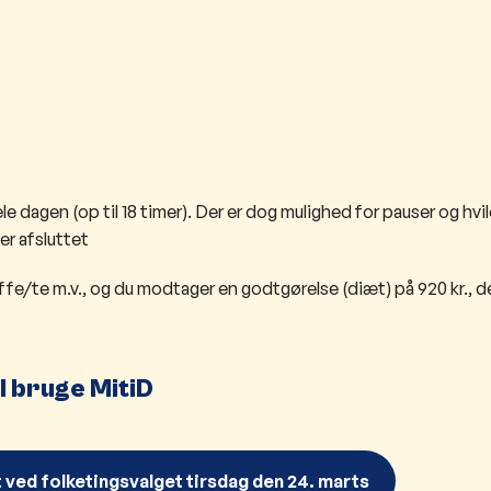
e dagen (op til 18 timer). Der er dog mulighed for pauser og hvi
er afsluttet
affe/te m.v., og du modtager
en godtgørelse (diæt) på 920 kr., d
al bruge MitiD
t ved folketingsvalget tirsdag den 24. marts