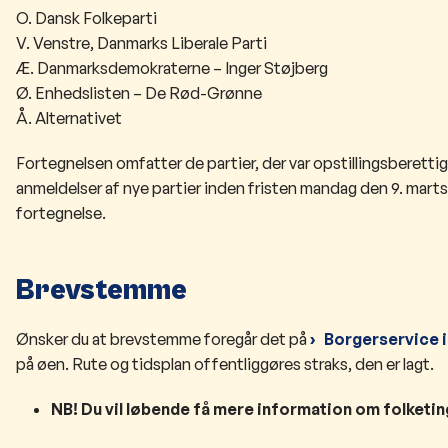
O. Dansk Folkeparti
V. Venstre, Danmarks Liberale Parti
Æ. Danmarksdemokraterne – Inger Støjberg
Ø. Enhedslisten – De Rød-Grønne
Å. Alternativet
Fortegnelsen omfatter de partier, der var opstillingsberetti
anmeldelser af nye partier inden fristen mandag den 9. marts 
fortegnelse.
Brevstemme
Ønsker du at brevstemme foregår det på
Borgerservice i
på øen. Rute og tidsplan offentliggøres straks, den er lagt.
NB! Du vil løbende få mere information om folket