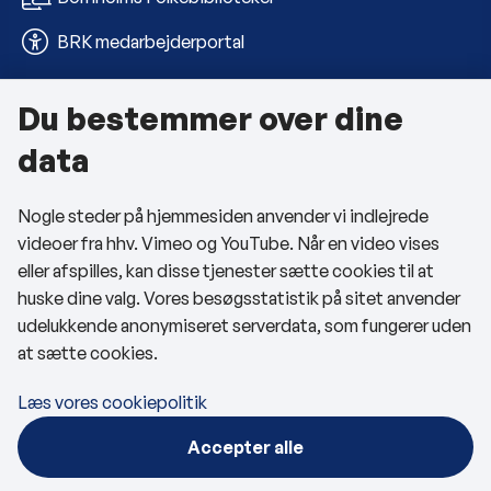
BRK medarbejderportal
Du bestemmer over dine
Om kommunen
data
Kontakt os
Nogle steder på hjemmesiden anvender vi indlejrede
Telefon- og åbningstider
videoer fra hhv. Vimeo og YouTube. Når en video vises
Tilgængelighedserklæring
eller afspilles, kan disse tjenester sætte cookies til at
huske dine valg. Vores besøgsstatistik på sitet anvender
Privatlivspolitik
udelukkende anonymiseret serverdata, som fungerer uden
at sætte cookies.
Cookies
Læs vores cookiepolitik
Følg os
Accepter alle
BRK på Facebook