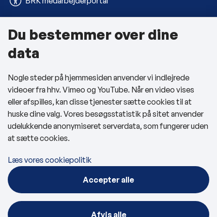
BRK medarbejderportal
Du bestemmer over dine
Om kommunen
data
Kontakt os
Nogle steder på hjemmesiden anvender vi indlejrede
Telefon- og åbningstider
videoer fra hhv. Vimeo og YouTube. Når en video vises
Tilgængelighedserklæring
eller afspilles, kan disse tjenester sætte cookies til at
huske dine valg. Vores besøgsstatistik på sitet anvender
Privatlivspolitik
udelukkende anonymiseret serverdata, som fungerer uden
at sætte cookies.
Cookies
Læs vores cookiepolitik
Følg os
Accepter alle
BRK på Facebook
BRK på LinkedIn
Afvis alle