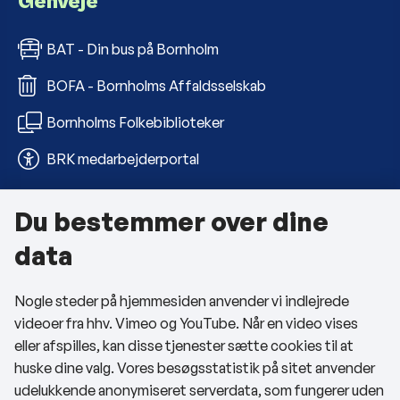
Genveje
BAT - Din bus på Bornholm
BOFA - Bornholms Affaldsselskab
Bornholms Folkebiblioteker
BRK medarbejderportal
Du bestemmer over dine
Om kommunen
data
Kontakt os
Nogle steder på hjemmesiden anvender vi indlejrede
Telefon- og åbningstider
videoer fra hhv. Vimeo og YouTube. Når en video vises
Tilgængelighedserklæring
eller afspilles, kan disse tjenester sætte cookies til at
huske dine valg. Vores besøgsstatistik på sitet anvender
Privatlivspolitik
udelukkende anonymiseret serverdata, som fungerer uden