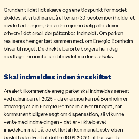
Grunden til det lidt skæve og sene tidspunkt for mødet
skyldes, at vi tidligere på aftenen (30. september) holder et
møde for borgere, der enten ejer en bolig eller driver
erhverv i det areal, der påtænkes indmeldt. Om parken
realiseres hænger tæt sammen med, om Energiø Bornholm
bliver til noget.
De direkte berørte borgere har i dag
modtaget en invitation til mødet via deres eBoks.
Skal indmeldes inden årsskiftet
Arealer til kommende energiparker skal indmeldes senest
ved udgangen af 2025 – da energiparken på Bornholm er
afhængig af om Energiø Bornholm bliver til noget, har
kommunen tidligere søgt om dispensation, så vi kunne
vente med indmeldingen – det er vi ikke blevet
imødekommet på, og et flertal i kommunalbestyrelsen
besluttede i lyset af dette (18.09.2025), at fortsætte