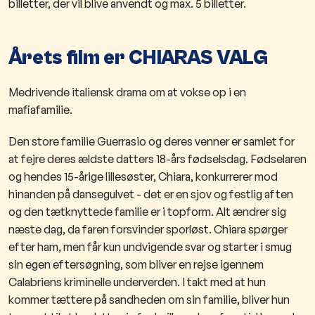
billetter, der vil blive anvendt og max. 5 billetter.
Årets film er CHIARAS VALG
Medrivende italiensk drama om at vokse op i en
mafiafamilie.
Den store familie Guerrasio og deres venner er samlet for
at fejre deres ældste datters 18-års fødselsdag. Fødselaren
og hendes 15-årige lillesøster, Chiara, konkurrerer mod
hinanden på dansegulvet - det er en sjov og festlig aften
og den tætknyttede familie er i topform. Alt ændrer sig
næste dag, da faren forsvinder sporløst. Chiara spørger
efter ham, men får kun undvigende svar og starter i smug
sin egen eftersøgning, som bliver en rejse igennem
Calabriens kriminelle underverden. I takt med at hun
kommer tættere på sandheden om sin familie, bliver hun