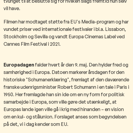
tvunget til at beslutte sig for hvilken slags fremtid hun selv
vil have.
Filmen har modtaget støtte fra EU's Media-program og har
vundet priser ved internationale festivaler i bl.a. Lissabon,
Stockholm og Sevilla og vandt Europa Cinemas Label ved
Cannes Film Festival i 2021.
Europadagen
falder hvert år den 9. maj. Den hylder fred og
samhørighed i Europa. Datoen markerer årsdagen for den
historiske "Schumanerklæring", fremlagt af den daværende
franske udenrigsminister Robert Schumann i en tale i Paris i
1950. Her fremlagde han sin ide om en ny form for politisk
samarbejde i Europa, som ville gøre det utænkeligt, at
Europas lande igen ville gå i krig med hinanden – en vision
om en kul- og stålunion. Forslaget anses som begyndelsen
på det, vi i dag kender som EU.