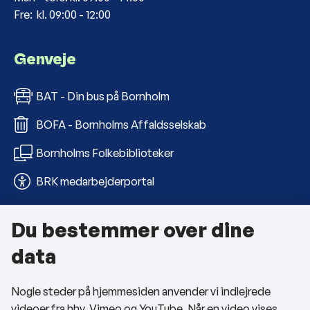
Fre: kl. 09:00 - 12:00
Genveje
BAT - Din bus på Bornholm
BOFA - Bornholms Affaldsselskab
Bornholms Folkebiblioteker
BRK medarbejderportal
Du bestemmer over dine
Om kommunen
data
Kontakt os
Nogle steder på hjemmesiden anvender vi indlejrede
Telefon- og åbningstider
videoer fra hhv. Vimeo og YouTube. Når en video vises