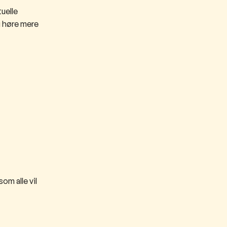
uelle
u høre mere
m alle vil