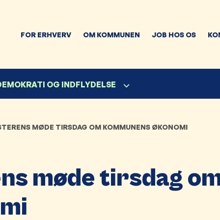
FOR ERHVERV
OM KOMMUNEN
JOB HOS OS
KO
 DEMOKRATI OG INDFLYDELSE
TERENS MØDE TIRSDAG OM KOMMUNENS ØKONOMI
ns møde tirsdag o
mi