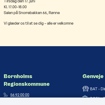
Tirsdag den 17. juni
Kl. 17.00-18.00
Salen på Snorrebakken 66, Rønne
Vi glæder os til at se dig – alle er velkomne
Bornholms
Genveje
Regionskommune
BAT - Di
56 92 00 00
BOFA - B
post@brk.dk