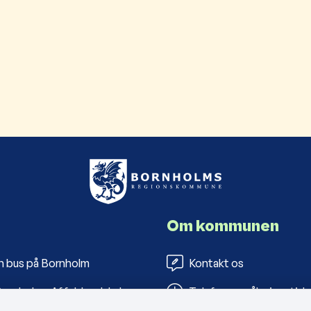
Om kommunen
n bus på Bornholm
Kontakt os
ornholms Affaldsselskab
Telefon- og åbningstide