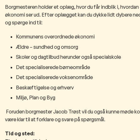
Borgmesteren holder et oplæg, hvor du får indblik i, hvord
økonomi ser ud. Efter oplægget kan du dykke lidt dybere ned
og spørge ind til:
Kommunens overordnede økonomi
Ældre – sundhed og omsorg
Skoler og dagtilbud herunder også specialskole
Det specialiserede børneområde
Det specialiserede voksenområde
Beskæftigelse og erhverv
Miljø, Plan og Byg
Foruden borgmester Jacob Trøst vil du også kunne møde kom
være klar til at forklare og svare på spørgsmål.
​Tid og sted: