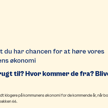
, at du har chancen for at høre vores
ens økono
mi
gt til? Hvor kommer de fra? Bliv
live lidt klogere på kommunens økonomi for de kommende år, når 
bakken 66.