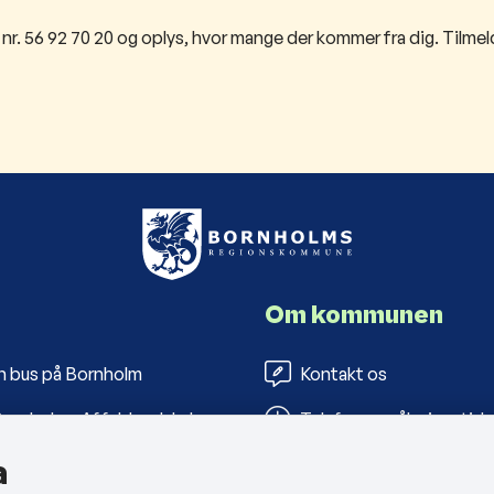
lf. nr. 56 92 70 20 og oplys, hvor mange der kommer fra dig. Tilme
Om kommunen
n bus på Bornholm
Kontakt os
ornholms Affaldsselskab
Telefon- og åbningstide
a
s Folkebiblioteker
Tilgængelighedserklæri