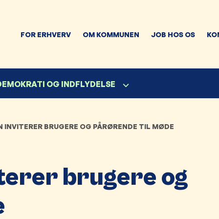
FOR ERHVERV
OM KOMMUNEN
JOB HOS OS
KO
 DEMOKRATI OG INDFLYDELSE
 INVITERER BRUGERE OG PÅRØRENDE TIL MØDE
terer brugere og
e