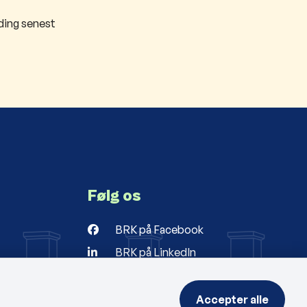
lding senest
Følg os
BRK på Facebook
BRK på LinkedIn
r
ng
Accepter alle