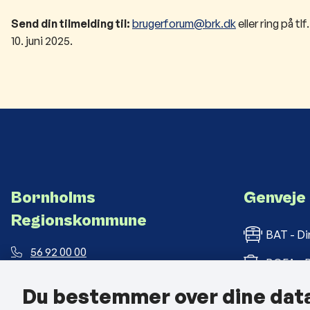
Send din tilmelding til:
brugerforum@brk.dk
eller ring på t
10. juni 2025.
Bornholms
Genveje
Regionskommune
BAT - Di
56 92 00 00
BOFA - B
post@brk.dk
Du bestemmer over dine dat
Bornholm
Landemærket 26, 3700 Rønne