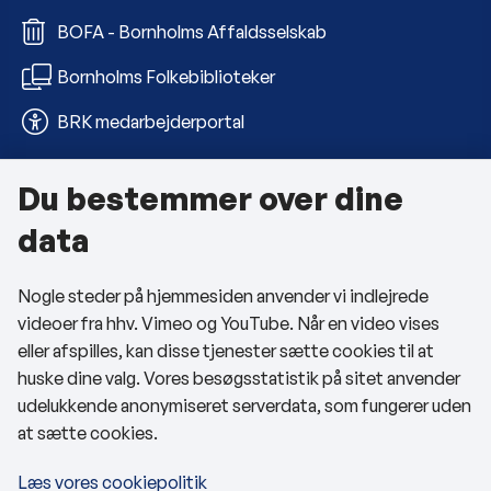
BOFA - Bornholms Affaldsselskab
Bornholms Folkebiblioteker
BRK medarbejderportal
Du bestemmer over dine
Om kommunen
data
Kontakt os
Nogle steder på hjemmesiden anvender vi indlejrede
Telefon- og åbningstider
videoer fra hhv. Vimeo og YouTube. Når en video vises
Tilgængelighedserklæring
eller afspilles, kan disse tjenester sætte cookies til at
huske dine valg. Vores besøgsstatistik på sitet anvender
Privatlivspolitik
udelukkende anonymiseret serverdata, som fungerer uden
at sætte cookies.
Cookies
Læs vores cookiepolitik