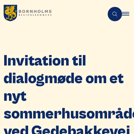
Invitation til
dialogmøde om et
nyt
sommerhusområd
ved Gedebakkevej