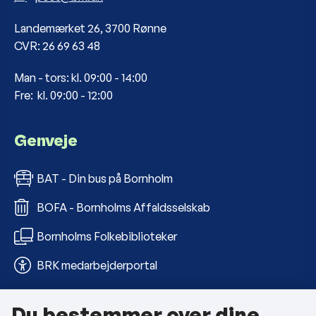
Landemærket 26, 3700 Rønne
CVR: 26 69 63 48
Man - tors: kl. 09:00 - 14:00
Fre: kl. 09:00 - 12:00
Genveje
BAT - Din bus på Bornholm
BOFA - Bornholms Affaldsselskab
Bornholms Folkebiblioteker
BRK medarbejderportal
Du bestemmer over dine
Om kommunen