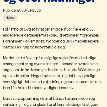
Publiceret
30-01-2025
Nyhed
​I går afholdt Byg et fyraftensmøde, hvor mere end 50
engagerede deltagere fra skoler, idrætshaller, foreninger,
Foreningen Folkemødet, Wonder og BRK-medarbejdere
deltog i en livlig og udbytterig dialog.
Mødet satte fokus på de vigtige regler f
or midlertidige
arrangementer og overnatninger – herunder hvordan man
søger om de nødvendige tilladelser, bl.a. via
BOM
. Mange
oplevede udfordringer i systemet, og det blev tydeligt,
hvor vigtigt det er med vejledning og præcise anmeldelser,
især i forhold til brandmyndighedens krav.
Den store opbakning viser et behov for mere viden og
vejledning – og vi er glade for at kunne bidrage til at gøre