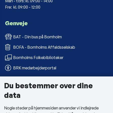
Man - tors: kl. 09:00 - 14:00
Fre: kl. 09:00 - 12:00
Genveje
BAT - Din bus på Bornholm
BOFA - Bornholms Affaldsselskab
Bornholms Folkebiblioteker
BRK medarbejderportal
Du bestemmer over dine
Om kommunen
data
Kontakt os
Nogle steder på hjemmesiden anvender vi indlejrede
Telefon- og åbningstider