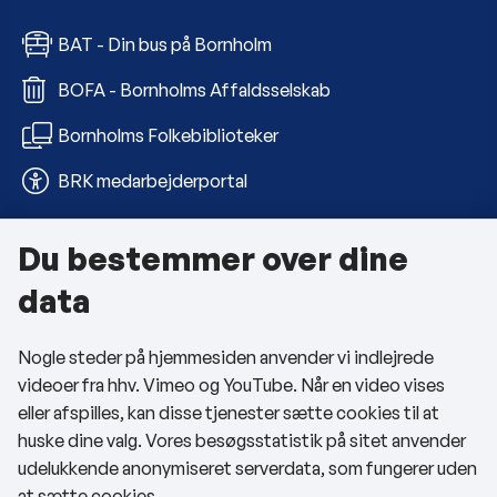
BAT - Din bus på Bornholm
BOFA - Bornholms Affaldsselskab
Bornholms Folkebiblioteker
BRK medarbejderportal
Du bestemmer over dine
Om kommunen
data
Kontakt os
Nogle steder på hjemmesiden anvender vi indlejrede
Telefon- og åbningstider
videoer fra hhv. Vimeo og YouTube. Når en video vises
Tilgængelighedserklæring
eller afspilles, kan disse tjenester sætte cookies til at
huske dine valg. Vores besøgsstatistik på sitet anvender
Privatlivspolitik
udelukkende anonymiseret serverdata, som fungerer uden
at sætte cookies.