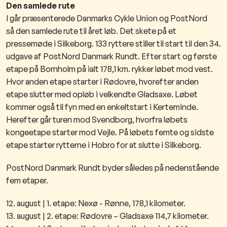
Den samlede rute
I går præsenterede Danmarks Cykle Union og PostNord
så den samlede rute til året løb. Det skete på et
pressemøde i Silkeborg. 133 ryttere stiller til start til den 34.
udgave af PostNord Danmark Rundt. Efter start og første
etape på Bornholm på ialt 178,1 km. rykker løbet mod vest.
Hvor anden etape starter i Rødovre, hvorefter anden
etape slutter med opløb i velkendte Gladsaxe. Løbet
kommer også til fyn med en enkeltstart i Kerteminde.
Herefter går turen mod Svendborg, hvorfra løbets
kongeetape starter mod Vejle. På løbets femte og sidste
etape starter rytterne i Hobro for at slutte i Silkeborg.
PostNord Danmark Rundt byder således på nedenstående
fem etaper.
12. august | 1. etape: Nexø - Rønne, 178,1 kilometer.
13. august | 2. etape: Rødovre – Gladsaxe 114,7 kilometer.