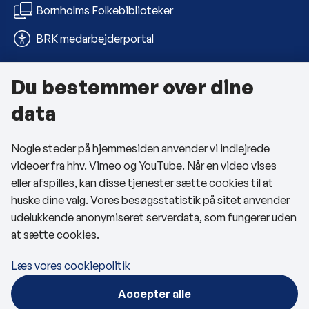
Bornholms Folkebiblioteker
BRK medarbejderportal
Du bestemmer over dine
Om kommunen
data
Kontakt os
Nogle steder på hjemmesiden anvender vi indlejrede
Telefon- og åbningstider
videoer fra hhv. Vimeo og YouTube. Når en video vises
Tilgængelighedserklæring
eller afspilles, kan disse tjenester sætte cookies til at
huske dine valg. Vores besøgsstatistik på sitet anvender
Privatlivspolitik
udelukkende anonymiseret serverdata, som fungerer uden
at sætte cookies.
Cookies
Læs vores cookiepolitik
Følg os
Accepter alle