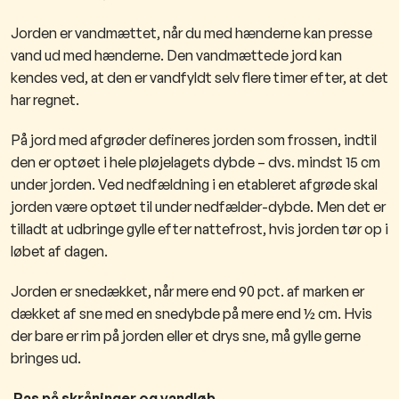
Jorden er vandmættet, når du med hænderne kan presse
vand ud med hænderne. Den vandmættede jord kan
kendes ved, at den er vandfyldt selv flere timer efter, at det
har regnet.
På jord med afgrøder defineres jorden som frossen, indtil
den er optøet i hele pløjelagets dybde – dvs. mindst 15 cm
under jorden. Ved nedfældning i en etableret afgrøde skal
jorden være optøet til under nedfælder-dybde. Men det er
tilladt at udbringe gylle efter nattefrost, hvis jorden tør op i
løbet af dagen.
Jorden er snedækket, når mere end 90 pct. af marken er
dækket af sne med en snedybde på mere end ½ cm. Hvis
der bare er rim på jorden eller et drys sne, må gylle gerne
bringes ud.
Pas på skråninger og vandløb