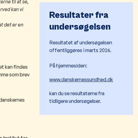
rne til at se,
rved kan vi
Resultater fra
t det er en
undersøgelsen
Resultatet af undersøgelsen
offentliggøres i marts 2026.
På hjemmesiden:
et kan findes
komme som brev
www.danskernessundhed.dk
kan du se resultaterne fra
af danskernes
tidligere undersøgelser.
Institut for