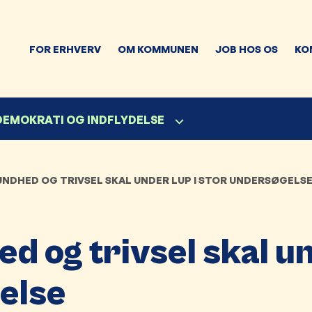
FOR ERHVERV
OM KOMMUNEN
JOB HOS OS
KO
 DEMOKRATI OG INDFLYDELSE
NDHED OG TRIVSEL SKAL UNDER LUP I STOR UNDERSØGELS
d og trivsel skal u
gelse