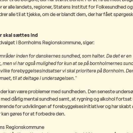
or er alle landets, regioner, Statens Institut for Folkesundhed og
r alle til at tjekke, om de er blandt dem, der har fået spørges
 skal sættes ind​
dvalget i Bornholms Regionskommune, siger:
områder inden for danskernes sundhed, som halter. Da det er en
, men vi har også mulighed for kun at se på bornholmernes sun
 hvilke forebyggelsesindsatser vi skal prioritere på Bornholm. De
et, til at deltage i undersøgelsen."
or der kan være problemer med sundheden. Den seneste undersø
e med dårlig mental sundhed samt, at rygning og alkohol fortsat
rende for udviklingen af forebyggelsesinitiativer og har skabt
r kan gøres for at forbedre den.
olms Regionskommune