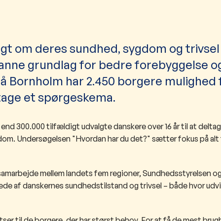
er spurgt om deres sundhed, sygdom og trivsel
danne grundlag for bedre forebyggelse o
 På Bornholm har 2.450 borgere mulighed 
dtage et spørgeskema.
d 300.000 tilfældigt udvalgte danskere over 16 år til at deltage
om. Undersøgelsen "Hvordan har du det?" sætter fokus på alt 
samarbejde mellem landets fem regioner, Sundhedsstyrelsen o
lede af danskernes sundhedstilstand og trivsel – både hvor udvi
er til de borgere, der har størst behov. For at få de mest brug