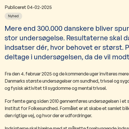
Publiceret
04-02-2025
Nyhed
​​​​​​​​​​​​​Mere end 300.000 danskere bliv
stor undersøgelse. Resultaterne skal 
indsatser dér, hvor behovet er størst.
deltage i undersøgelsen, da de vil mo
Fra den 4. februar 2025 og de kommende uger inviteres mere en
Danmarks største undersøgelser om sundhed, trivsel og sygd
og fysisk aktivitet til sygdomme og mental trivsel.
For femte gang siden 2010 gennemføres undersøgelsen i et 
Institut for Folkesundhed. Formålet er at skabe et samlet bil
den rigtige vej, og hvor der er udfordringer.
Indsigterne skal hjælpe med at målrette forebyggende indsats