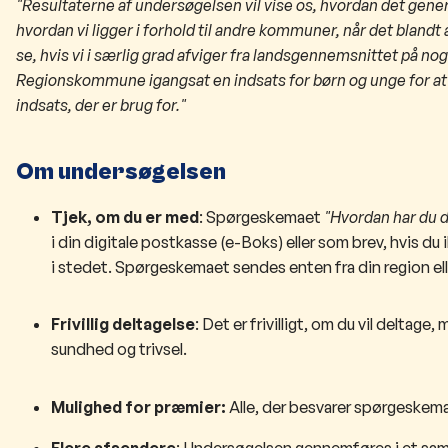
"Resultaterne af undersøgelsen vil vise os, hvordan det gener
hvordan vi ligger i forhold til andre kommuner, når det blandt
se, hvis vi i særlig grad afviger fra landsgennemsnittet på no
Regionskommune igangsat en indsats for børn og unge for at m
indsats, der er brug for."
​​Om undersøgelsen
Tjek, om du er med
: Spørgeskemaet
"Hvordan har du d
i din digitale postkasse (e-Boks) eller som brev, hvis du
i stedet. Spørgeskemaet sendes enten fra din region ell
Frivillig deltagelse
: Det er frivilligt, om du vil deltage
sundhed og trivsel.
Mulighed for præmier:
Alle, der besvarer spørgeskem
Flere afsendere
: Undersøgelsen gennemføres i et sam