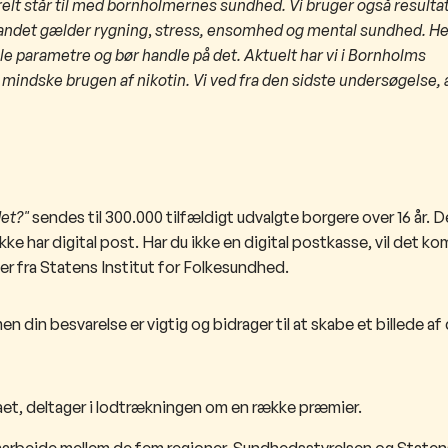
elt står til med bornholmernes sundhed. Vi bruger også resultate
 andet gælder rygnin
g
,
stress, ensomhed og mental sundhed. He
gle parametre og bør handle på det. Aktuelt har vi i Bornholms
indske brugen af nikotin. Vi ved fra den sidste undersøgelse, a
et?"
sendes til 300.000 tilfældigt udvalgte borgere over 16 år. D
 ikke har digital post. Har du ikke en digital postkasse, vil det 
er fra Statens Institut for Folkesundhed.
, men din besvarelse er vigtig og bidrager til at skabe et billede 
aet, deltager i lodtrækningen om en række præmier.
arbejde mellem de fem regioner, Sundhedsstyrelsen og Statens 