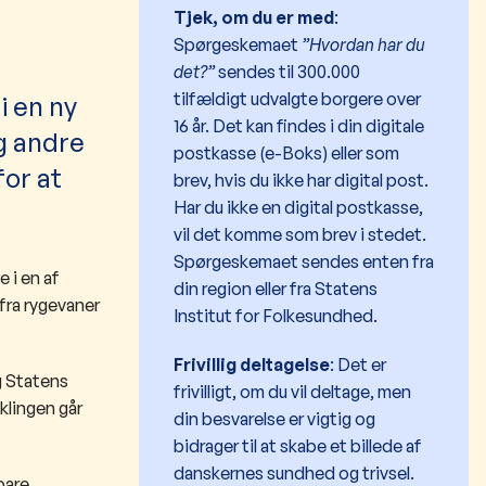
Tjek, om du er med
:
Spørgeskemaet
”Hvordan har du
det?”
sendes til 300.000
tilfældigt udvalgte borgere over
 i en ny
16 år. Det kan findes i din digitale
g andre
postkasse (e-Boks) eller som
for at
brev, hvis du ikke har digital post.
Har du ikke en digital postkasse,
vil det komme som brev i stedet.
Spørgeskemaet sendes enten fra
 i en af
din region eller fra Statens
fra rygevaner
Institut for Folkesundhed.
Frivillig deltagelse
: Det er
g Statens
frivilligt, om du vil deltage, men
klingen går
din besvarelse er vigtig og
bidrager til at skabe et billede af
danskernes sundhed og trivsel.
bare