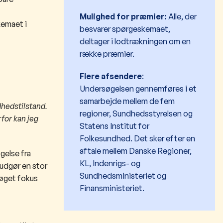
Mulighed for præmier:
Alle, der
kemaet i
besvarer spørgeskemaet,
deltager i lodtrækningen om en
række præmier.
Flere afsendere
:
Undersøgelsen gennemføres i et
samarbejde mellem de fem
dhedstilstand.
regioner, Sundhedsstyrelsen og
rfor kan jeg
Statens Institut for
Folkesundhed. Det sker efter en
aftale mellem Danske Regioner,
gelse fra
KL, Indenrigs- og
 udgør en stor
Sundhedsministeriet og
 øget fokus
Finansministeriet.