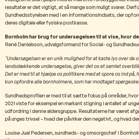
resultater er det vigtigt, at så mange som muligt svarer. Derf
Sundhedsstyrelsen med i en informationsindsats, der opfordre
deres digitale eller fysiske postkasse.
Bornholm har brug for undersøgelsen til at vise, hvor der
René Danielsson, udvalgsformand for Social- og Sundhedsu
"Undersøgelsen er en unik mulighed for at kaste lys over de 
landsdækkende undersøgelse, giver det os et samlet overblik
Det er med til at hjælpe os politikere med at spore os ind på,
kun opfordre alle bornholmere, som har modtaget spørgeskema
Sundhedsprofilen er med til at sætte fokus på områder, hv
2021 viste for eksempel en markant stigning i antallet af ung
udfordring i denne aldersgruppe. Resultaterne har været afgø
på unges trivsel – hvad der påvirker den negativt, og hvad de
Louise Juel Pedersen, sundheds- og omsorgschef i Bornh