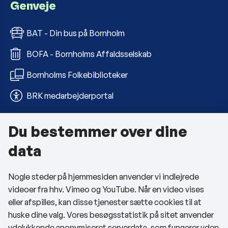
Genveje
BAT - Din bus på Bornholm
BOFA - Bornholms Affaldsselskab
Bornholms Folkebiblioteker
BRK medarbejderportal
Du bestemmer over dine
Om kommunen
data
Kontakt os
Nogle steder på hjemmesiden anvender vi indlejrede
Telefon- og åbningstider
videoer fra hhv. Vimeo og YouTube. Når en video vises
Tilgængelighedserklæring
eller afspilles, kan disse tjenester sætte cookies til at
huske dine valg. Vores besøgsstatistik på sitet anvender
Privatlivspolitik
udelukkende anonymiseret serverdata, som fungerer uden