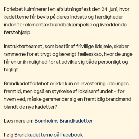
Forløbet kulminerer i en afslutningsfest den 24. juni, hvor
kadetterne får bevis på deres indsats og færdigheder
inden for elementær brandbekæmpelse og livreddende
førstehjælp.
Instruktørteamet, som består af frivillige ildsjæle, skaber
rammerne for et trygt og lærerigt fællesskab, hvor de unge
får en unik mulighed for at udvikle sig både personligt og
fagligt.
B
randkadetforløbet er ikke kun en invester
ing i de unges
fremtid, men også en styrkelse af lokalsamfundet
– for
hvem ved, måske gemmer der sig en fremtidig brandmand
blandt de nye kadetter?
Læs mere om
Bornholms Brandkadetter
Følg
Brandkadetterne på Facebook​