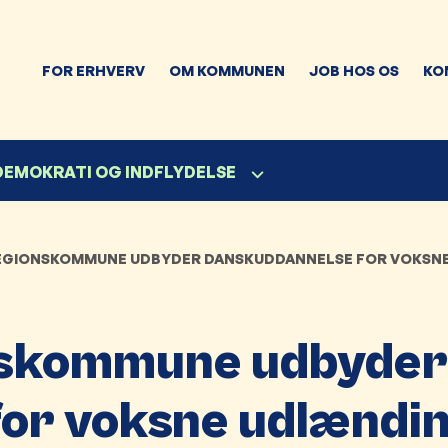
FOR ERHVERV
OM KOMMUNEN
JOB HOS OS
KO
 DEMOKRATI OG INDFLYDELSE
GIONSKOMMUNE UDBYDER DANSKUDDANNELSE FOR VOKSN
nskommune udbyder
or voksne udlændi