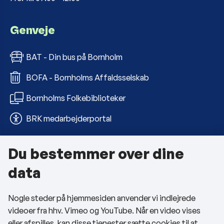
Genveje
BAT - Din bus på Bornholm
BOFA - Bornholms Affaldsselskab
Bornholms Folkebiblioteker
BRK medarbejderportal
Du bestemmer over dine
Om kommunen
data
Kontakt os
Nogle steder på hjemmesiden anvender vi indlejrede
Telefon- og åbningstider
videoer fra hhv. Vimeo og YouTube. Når en video vises
Tilgængelighedserklæring
eller afspilles, kan disse tjenester sætte cookies til at