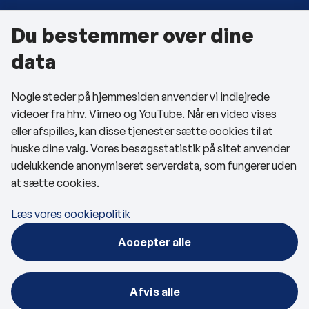
Du bestemmer over dine
Om kommunen
data
Kontakt os
Nogle steder på hjemmesiden anvender vi indlejrede
Telefon- og åbningstider
videoer fra hhv. Vimeo og YouTube. Når en video vises
Tilgængelighedserklæring
eller afspilles, kan disse tjenester sætte cookies til at
huske dine valg. Vores besøgsstatistik på sitet anvender
Privatlivspolitik
udelukkende anonymiseret serverdata, som fungerer uden
at sætte cookies.
Cookies
Læs vores cookiepolitik
Følg os
Accepter alle
BRK på Facebook
BRK på LinkedIn
Afvis alle