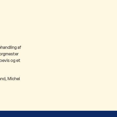
ehandling af
borgmester
bevis og et
and, Michel