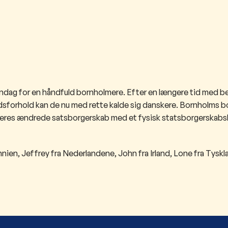
andag for en håndfuld bornholmere. Efter en længere ​tid med b
ndsforhold kan de nu med rette kalde sig danskere. Bornholms 
eres ændrede satsborgerskab med et fysisk statsborgerskabs
nnien, Jeffrey fra Nederlandene, John fra Irland, Lone fra Tyskl