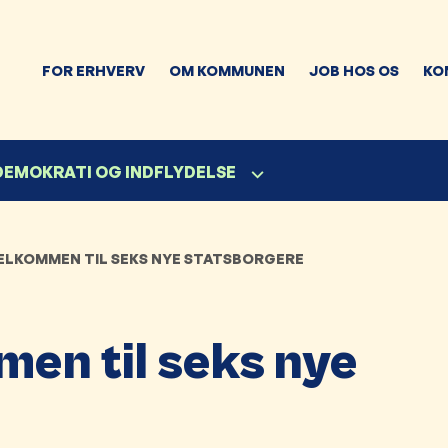
FOR ERHVERV
OM KOMMUNEN
JOB HOS OS
KO
 DEMOKRATI OG INDFLYDELSE
VELKOMMEN TIL SEKS NYE STATSBORGERE
men til seks nye