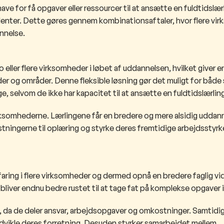
ve for få opgaver eller ressourcer til at ansætte en fuldtidslærl
nter. Dette gøres gennem kombinationsaftaler, hvor flere vi
nnelse.
 eller flere virksomheder i løbet af uddannelsen, hvilket giver 
der og områder. Denne fleksible løsning gør det muligt for både
, selvom de ikke har kapacitet til at ansætte en fuldtidslærling
irksomhederne. Lærlingene får en bredere og mere alsidig uddan
ingerne til oplæring og styrke deres fremtidige arbejdsstyrke
faring i flere virksomheder og dermed opnå en bredere faglig vi
 bliver endnu bedre rustet til at tage fat på komplekse opgaver 
da de deler ansvar, arbejdsopgaver og omkostninger. Samtidig
 udvikle deres forretning. Desuden styrker samarbejdet mellem