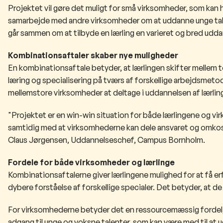
Projektet vil gøre det muligt for små virksomheder, som kan ha
samarbejde med andre virksomheder om at uddanne unge tale
går sammen om at tilbyde en lærling en varieret og bred udda
Kombinationsaftaler skaber nye muligheder
En kombinationsaftale betyder, at lærlingen skifter mellem to
læring og specialisering på tværs af forskellige arbejdsmeto
mellemstore virksomheder at deltage i uddannelsen af lærlinge
"Projektet er en win-win situation for både lærlingene og v
samtidig med at virksomhederne kan dele ansvaret og omkostn
Claus Jørgensen, Uddannelseschef, Campus Bornholm.
Fordele for både virksomheder og lærlinge
Kombinationsaftalerne giver lærlingene mulighed for at få er
dybere forståelse af forskellige specialer. Det betyder, at de
For virksomhederne betyder det en ressourcemæssig fordel, 
adgang til unge og voksne talenter, som kan være med til at