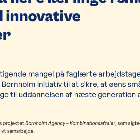
 innovative
er
 stigende mangel på faglærte arbejdstage
nholm initiativ til at sikre, at øens sm
ge til uddannelsen af næste generation 
s projektet
Bornholm Agency – Kombinationsaftaler
, som sigte
tivt samarbejde.