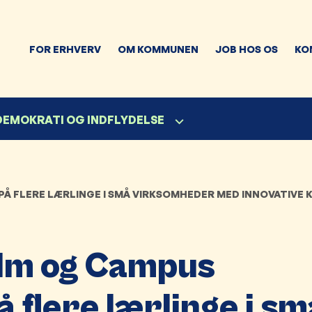
FOR ERHVERV
OM KOMMUNEN
JOB HOS OS
KO
 DEMOKRATI OG INDFLYDELSE
 FLERE LÆRLINGE I SMÅ VIRKSOMHEDER MED INNOVATIVE
lm og Campus
 flere lærlinge i sm