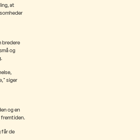
ing, at
rksomheder
en bredere
 små og
.
nelse,
," siger
den og en
i fremtiden.
 får de