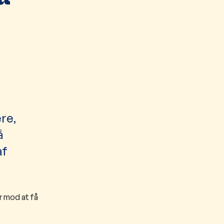
re,
å
af
r mod at få