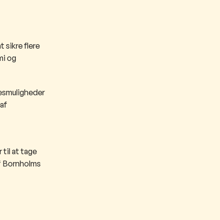
 sikre flere
mi og
sesmuligheder
 af
til at tage
f Bornholms