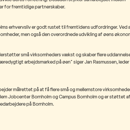
 for fremtidige partnerskaber.
olms erhvervsliv er godt rustet til fremtidens udfordringer. Ved at
irksomheder, men også den overordnede udvikling af øens økono
understøtter små virksomheders vækst og skaber flere uddannel
et bæredygtigt arbejdsmarked på øen" siger Jan Rasmussen, leder
rbejder målrettet på at få flere små og mellemstore virksomheder 
ellem Jobcenter Bornholm og Campus Bornholm og er støttet a
 medarbejdere på Bornholm.