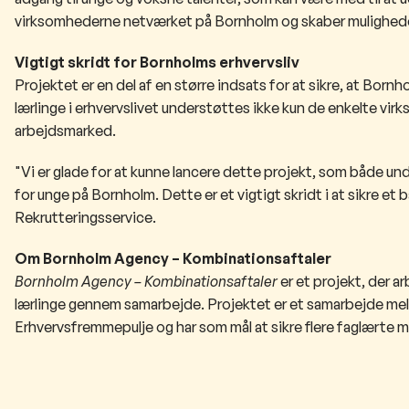
virksomhederne netværket på Bornholm og skaber muligheder
Vigtigt skridt for Bornholms erhvervsliv
Projektet er en del af en større indsats for at sikre, at Bornh
lærlinge i erhvervslivet understøttes ikke kun de enkelte v
arbejdsmarked.
"Vi er glade for at kunne lancere dette projekt, som både 
for unge på Bornholm. Dette er et vigtigt skridt i at sikre 
Rekrutteringsservice.
Om Bornholm Agency – Kombinationsaftaler
Bornholm Agency – Kombinationsaftaler
er et projekt, der a
lærlinge gennem samarbejde. Projektet er et samarbejde m
Erhvervsfremmepulje og har som mål at sikre flere faglærte