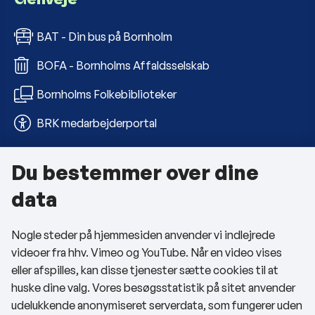
BAT - Din bus på Bornholm
BOFA - Bornholms Affaldsselskab
Bornholms Folkebiblioteker
BRK medarbejderportal
Du bestemmer over dine
Om kommunen
data
Kontakt os
Nogle steder på hjemmesiden anvender vi indlejrede
Telefon- og åbningstider
videoer fra hhv. Vimeo og YouTube. Når en video vises
Tilgængelighedserklæring
eller afspilles, kan disse tjenester sætte cookies til at
huske dine valg. Vores besøgsstatistik på sitet anvender
Privatlivspolitik
udelukkende anonymiseret serverdata, som fungerer uden