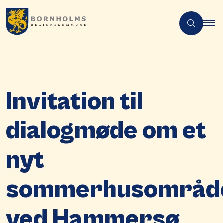
Invitation til
dialogmøde om et
nyt
sommerhusområd
ved Hammersø