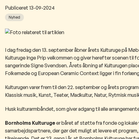
Publiceret
13-09-2024
Nyhed
I dag fredag den 13. september åbner årets Kulturuge på Møbe
Kulturuge Inge Prip velkommen og giver herefter scenen til f
sangerinde Signe Svendsen. Å
rets åbning af Kulturugen plac
Folkemøde og European Ceramic Context ligger i fin forlæng
Kulturugen varer frem til den 22. september og årets program in
Klassisk musik, Kunst, Teater, Madkultur, Natur, Rytmisk musi
Husk kulturarmbåndet, som giver adgang til alle arrangementer
Bornholms Kulturuge
er båret af støtte fra fonde og lok
samarbejdspartnere, der gør det muligt at levere et program, 
tilrejsende. Det er 23. gang i år, at Bornholms Kulturuge har f