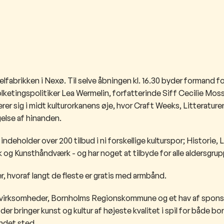
lfabrikken i Nexø. Til selve åbningen kl. 16.30 byder formand 
olketingspolitiker Lea Wermelin, forfatterinde Siff Cecilie Mos
erer sig i midt kulturorkanens øje, hvor Craft Weeks, Litterature
else af hinanden.
deholder over 200 tilbud i ni forskellige kulturspor; Historie, L
k og Kunsthåndværk​ - og har
noget at tilbyde​ for alle
aldersgrup
, hvoraf langt de fleste er gratis med armbånd.​
ale virksomheder, Bornholms Regionskommune og et hav af spons
der bringer kunst og kultur af højeste kvalitet i spil for både b
undet sted.