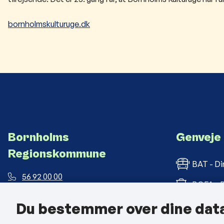
bornholmskulturuge.dk
Bornholms
Genveje
Regionskommune
BAT - Di
56 92 00 00
BOFA - B
post@brk.dk
Du bestemmer over dine dat
Bornholm
Landemærket 26, 3700 Rønne
CVR: 26 69 63 48