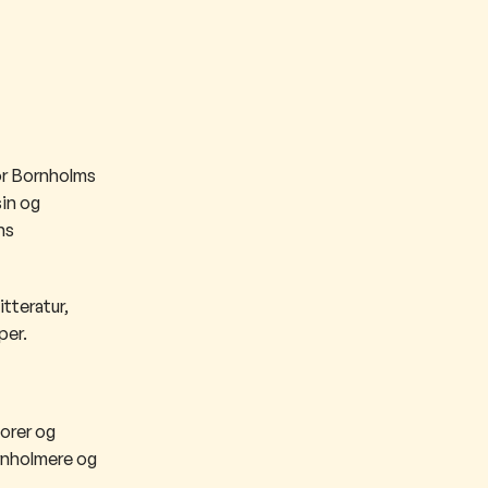
for Bornholms
sin og
ns
itteratur,
per.
orer og
ornholmere og