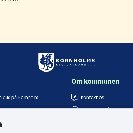
Om kommunen
n bus på Bornholm
Kontakt os
ornholms Affaldsselskab
Telefon- og åbningstide
a
s Folkebiblioteker
Tilgængelighedserklæri