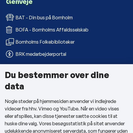
Genveje
BAT - Din bus på Bornholm
BOFA - Bornholms Affaldsselskab
Bornholms Folkebiblioteker
BRK medarbejderportal
Du bestemmer over dine
Om kommunen
data
Kontakt os
Nogle steder på hjemmesiden anvender vi indlejrede
Telefon- og åbningstider
videoer fra hhv. Vimeo og YouTube. Når en video vises
Tilgængelighedserklæring
eller afspilles, kan disse tjenester sætte cookies til at
huske dine valg. Vores besøgsstatistik på sitet anvender
Privatlivspolitik
udelukkende anonymiseret serverdata, som fungerer uden