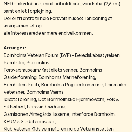
NERF-skydebane, minifodboldbane, vandretur (2,6 km)
samt en let forplejning.
Der er fri entre til hele Forsvarsmuseet i anledning af
arrangementet og
alle interesserede er mere end velkommen.
Arrangør:
Bornholms Veteran Forum (BVF) - Beredskabsstyrelsen
Bornholm, Bornholms
Forsvarsmuseum/Kastellets venner, Bornholms
Garderforening, Bornholms Marineforening,
Bornholms Politi, Bornholms Regionskommune, Danmarks
Veteraner, Bornholms Værns
Idrætsforening, Det Bornholmske Hjemmeværn, Folk &
Sikkerhed, Forsvarsbrødrene,
Garnisonen Almegårds Kaserne, Interforce Bornholm,
KFUM’s Soldatermission,
Klub Veteran Kids venneforening og Veteranstøtten