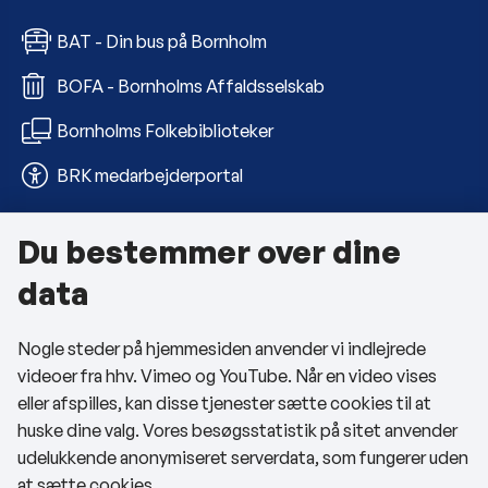
BAT - Din bus på Bornholm
BOFA - Bornholms Affaldsselskab
Bornholms Folkebiblioteker
BRK medarbejderportal
Du bestemmer over dine
Om kommunen
data
Kontakt os
Nogle steder på hjemmesiden anvender vi indlejrede
Telefon- og åbningstider
videoer fra hhv. Vimeo og YouTube. Når en video vises
Tilgængelighedserklæring
eller afspilles, kan disse tjenester sætte cookies til at
huske dine valg. Vores besøgsstatistik på sitet anvender
Privatlivspolitik
udelukkende anonymiseret serverdata, som fungerer uden
at sætte cookies.
Cookies