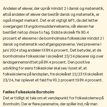
Andelen af elever, der opnår mindst 2 i dansk og matematik,
altså andelen af elever der består dansk og matematik, er
også steget markant. Det er et vigtigt løft, da det letter
overgangen til ungdomsuddannelserne, når eleven har
bestået netop disse to fag. Sidste skoleår fik 80.4
procent af eleverne i de bornholmske folkeskoler mindst 2 i
dansk og matematik ved afgangsprøverne. Ved prøverne i
juni 2024 steg andelen til 89.6 procent. Det betyder, at de
bornholmske folkeskoler i skoleåret 23/24 placerer sig over
landsgennemsnittet på 89.4 procent.
Den positive
udvikling for øens folkeskoler skal ses i lyset af, at
folkeskolerne på landsplan, fra skoleåret 22/23 til skoleåret
23/24, har oplevet et fald fra 90.2 procent
til 89.4 procent
.
Fælles Folkeskole Bornholm
Det er tidligt at tale om et vendepunkt for folkeskolerne på
Bornholm. Der er flere parametre, der spiller ind, når man