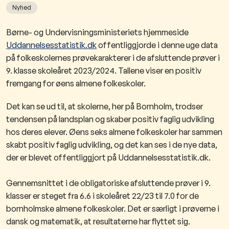
Nyhed
​Børne- og Undervisningsministeriets hjemmeside
Uddannelsesstatistik.dk​
offentliggjorde i denne uge data
på folkeskolernes prøvekarakterer i de afsluttende prøver i
9. klasse skoleåret 2023/2024. Tallene viser en positiv
fremgang for øens almene folkeskoler.
Det kan se ud til, at skolerne, her på Bornholm, trodser
tendensen på landsplan og skaber positiv faglig udvikling
hos deres elever. Øens seks almene folkeskoler har sammen
skabt positiv faglig udvikling, og det kan ses i de nye data,
der er blevet offentliggjort på Uddannelsesstatistik.dk.
Gennemsnittet i de obligatoriske afsluttende prøver i 9.
klasser er steget fra 6.6 i skoleåret 22/23 til 7.0 for de
bornholmske almene folkeskoler. Det er særligt i prøverne i
dansk og matematik, at resultaterne har flyttet sig.