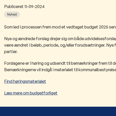
Publiceret
11-09-2024
Nyhed
​​​Som led i processen frem mod et vedtaget budget 2025 sen
Nye og ændrede forslag drejer sig om både udvidelsesforsla
være ændret i beløb, periode, og/eller forudsætninger. Nye fo
partier.
Forslagene er i høring og udsendt til bemærkninger frem til d
Bemærkningerne vil indgå i materialet til kommunalbestyrels
Find høringsmaterialet
Læs mere om budgetforliget​