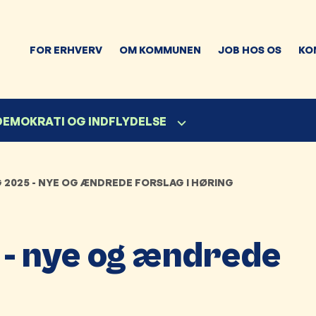
FOR ERHVERV
OM KOMMUNEN
JOB HOS OS
KO
 DEMOKRATI OG INDFLYDELSE
2025 - NYE OG ÆNDREDE FORSLAG I HØRING
 - nye og ændrede