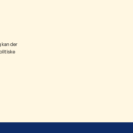
 kan der
olitiske