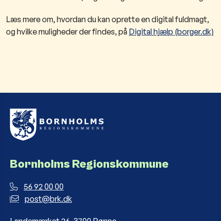
Læs mere om, hvordan du kan oprette en digital fuldmagt,
og hvilke muligheder der findes, på
Digital hjælp (borger.dk)
Bornholms Regionskommune
56 92 00 00
post@brk.dk
Landemærket 26, 3700 Rønne