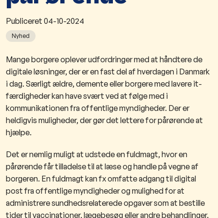
Publiceret
04-10-2024
Nyhed
M
a
nge borgere oplever udfordringer med at håndtere de
digitale løsninger, der er en fast del af hverdagen i Danmark
i dag. Særligt ældre, demente eller borgere med lavere it-
færdigheder kan have svært ved at følge med i
kommunikationen fra offentlige myndigheder. Der er
heldigvis muligheder, der gør det lettere for pårørende at
hjælp
e.
Det er nemlig muligt at udstede en fuldmagt, hvor en
pårørende får tilladelse til at læse og handle på vegne af
borgeren. En fuldmagt kan fx omfatte adgang til digital
post fra offentlige myndigheder og mulighed for at
administrere sundhedsrelaterede opgaver som at bestille
tider til vaccinationer, lægebesøg eller andre behandlinger.