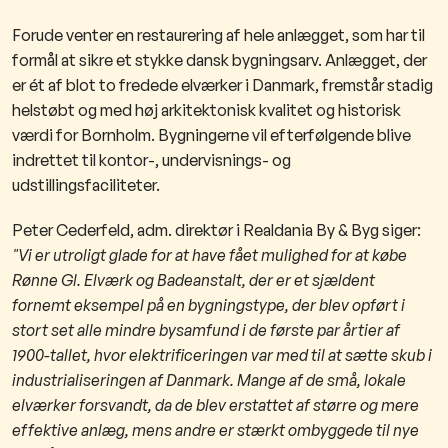
​Forude venter en restaurering af hele anlægget, som har til
formål at sikre et stykke dansk bygningsarv. Anlægget, der
er ét af blot to fredede elværker i Danmark, fremstår stadig
helstøbt og med høj arkitektonisk kvalitet og historisk
værdi for Bornholm. Bygningerne vil efterfølgende blive
indrettet til kontor-, undervisnings- og
udstillingsfaciliteter.
Peter Cederfeld, adm. direktør i Realdania By & Byg siger:
"Vi er utroligt glade for at have fået mulighed for at købe
Rønne Gl. Elværk og Badeanstalt, der er et sjældent
fornemt eksempel på en bygningstype, der blev opført i
stort set alle mindre bysamfund i de første par årtier af
1900-tallet, hvor elektrificeringen var med til at sætte skub i
industrialiseringen af Danmark. Mange af de små, lokale
elværker forsvandt, da de blev erstattet af større og mere
effektive anlæg, mens andre er stærkt ombyggede​ til nye