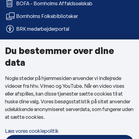
BOFA - Bornholms Affaldsselskab
Bornholms Folkebiblioteker
BRK medarbejderportal
Du bestemmer over dine
Om kommunen
data
Kontakt os
Nogle steder på hjemmesiden anvender vi indlejrede
Telefon- og åbningstider
videoer fra hhv. Vimeo og YouTube. Når en video vises
Tilgængelighedserklæring
eller afspilles, kan disse tjenester sætte cookies til at
huske dine valg. Vores besøgsstatistik på sitet anvender
Privatlivspolitik
udelukkende anonymiseret serverdata, som fungerer uden
at sætte cookies.
Cookies
Læs vores cookiepolitik
Følg os