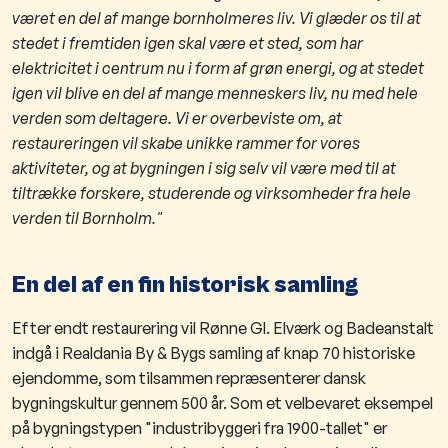
været en del af mange bornholmeres liv. Vi glæder os til at
stedet i fremtiden igen skal være et sted, som har
elektricitet i centrum nu i form af grøn energi, og at stedet
igen vil blive en del af mange menneskers liv, nu med hele
verden som deltagere. Vi er overbeviste om, at
restaureringen vil skabe unikke rammer for vores
aktiviteter, og at bygningen i sig selv vil være med til at
tiltrække forskere, studerende og virksomheder fra hele
verden til Bornholm."
En del af en fin historisk samling
​Efter endt restaurering vil Rønne Gl. Elværk og Badeanstalt
indgå i Realdania By & Bygs samling af knap 70 historiske
ejendomme, som tilsammen repræsenterer dansk
bygningskultur gennem 500 år. Som et velbevaret eksempel
på bygningstypen "industribyggeri fra 1900-tallet" er