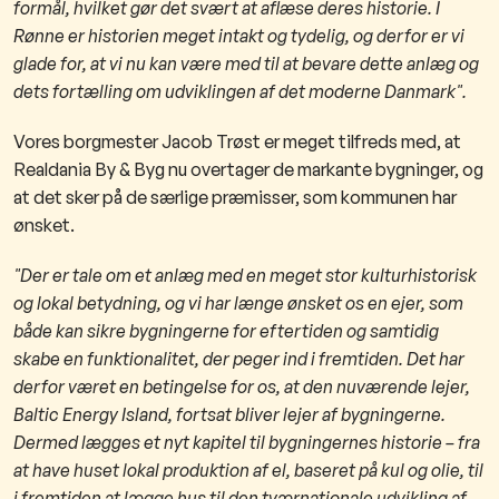
formål, hvilket gør det svært at aflæse deres historie. I
Rønne er historien meget intakt og tydelig, og derfor er vi
glade for, at vi nu kan være med til at bevare dette anlæg og
dets fortælling om udviklingen af det moderne Danmark".
Vores borgmester Jacob Trøst er meget tilfreds med, at
Realdania By & Byg nu overtager de markante bygninger, og
at det sker på de særlige præmisser, som kommunen har
ønsket.
"Der er tale om et anlæg med en meget stor kulturhistorisk
og lokal betydning, og vi har længe ønsket os en ejer, som
både kan sikre bygningerne for eftertiden og samtidig
skabe en funktionalitet, der peger ind i fremtiden. Det har
derfor været en betingelse for os, at den nuværende lejer,
Baltic Energy Island, fortsat bliver lejer af bygningerne.
Dermed lægges et nyt kapitel til bygningernes historie – fra
at have huset lokal produktion af el, baseret på kul og olie, til
i fremtiden at lægge hus til den tværnationale udvikling af