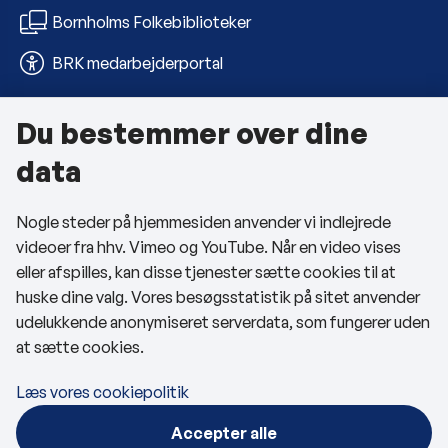
Bornholms Folkebiblioteker
BRK medarbejderportal
Du bestemmer over dine
Om kommunen
data
Kontakt os
Nogle steder på hjemmesiden anvender vi indlejrede
Telefon- og åbningstider
videoer fra hhv. Vimeo og YouTube. Når en video vises
Tilgængelighedserklæring
eller afspilles, kan disse tjenester sætte cookies til at
huske dine valg. Vores besøgsstatistik på sitet anvender
Privatlivspolitik
udelukkende anonymiseret serverdata, som fungerer uden
at sætte cookies.
Cookies
Læs vores cookiepolitik
Følg os
Accepter alle