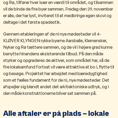
og Rø, tilfører hver især en værdi til området, og tilsammen
vil de binde de fire byer sammen. Fredag den 29. november
er alle, der har lyst, inviteret til at medbringe egen skovl og
deltage i det første spadestik.
​G​​ennem etableringen af de ni nye mødesteder vil 4-
KLØVER KLYNGEN rykke byerne Aarsballe, Klemensker,
Nyker og Rø tættere sammen, og de vil i højere grad kunne
benytte hinandens eksisterende tilbud. På den måde
styrker og opgraderes de aktiver, som området har, så de
fire lokalsamfund fortsat vil være attraktive at bo i, flytte til
og besøge. Projektet har arbejdet med bæredygtighed
som et fælles fundament for de ni, nye mødesteder. Det
afspejler sig blandt andet det arkitektoniske udtryk, og i
den måde konstruktionerne bliver sat sammen på.
Alle aftaler er på plads – lokale