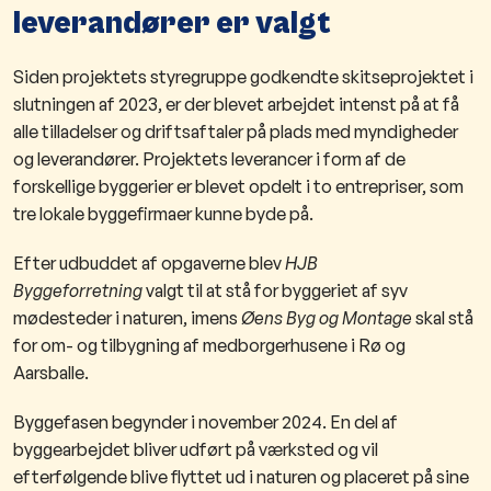
leverandører er valgt​
Siden projektets styregruppe godkendte skitseprojektet i
slutningen af 2023, er der blevet arbejdet intenst på at få
alle tilladelser og driftsaftaler på plads med myndigheder
og leverandører. Projektets leverancer i form af de
forskellige byggerier er blevet opdelt i to entrepriser, som
tre lokale byggefirmaer kunne byde på.
Efter udbuddet af opgaverne blev
HJB
Byggeforretning
valgt til at stå for byggeriet af syv
mødesteder i naturen, imens
Øens Byg og Montage
skal stå
for om- og tilbygning af medborgerhusene i Rø og
Aarsballe.
Byggefasen begynder i november 2024. En del af
byggearbejdet bliver udført på værksted og vil
efterfølgende blive flyttet ud i naturen og placeret på sine