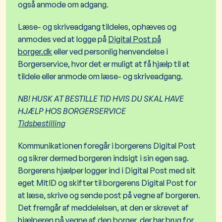
også anmode om adgang.
Læse- og skriveadgang tildeles, ophæves og
anmodes ved at logge på
Digital Post på
borger.dk
eller ved personlig henvendelse i
Borgerservice, hvor det er muligt at få hjælp til at
tildele eller anmode om læse- og skriveadgang.
NB! HUSK AT BESTILLE TID HVIS DU SKAL HAVE
HJÆLP HOS BORGERSERVICE
Tidsbestilling
Kommunikationen foregår i borgerens Digital Post
og sikrer dermed borgeren indsigt i sin egen sag.
Borgerens hjælper logger ind i Digital Post med sit
eget MitID og skifter til borgerens Digital Post for
at læse, skrive og sende post på vegne af borgeren.
Det fremgår af meddelelsen, at den er skrevet af
hjælperen på vegne af den borger, der har brug for