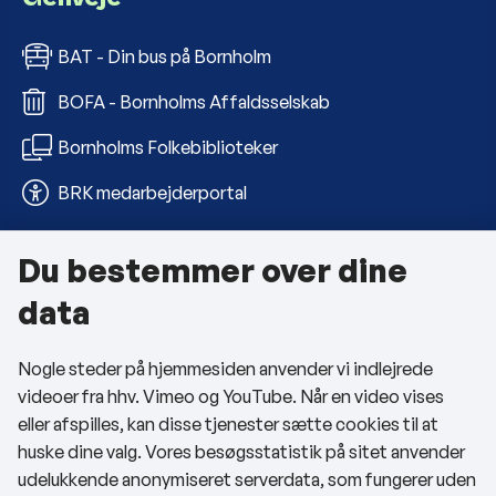
BAT - Din bus på Bornholm
BOFA - Bornholms Affaldsselskab
Bornholms Folkebiblioteker
BRK medarbejderportal
Du bestemmer over dine
Om kommunen
data
Kontakt os
Nogle steder på hjemmesiden anvender vi indlejrede
Telefon- og åbningstider
videoer fra hhv. Vimeo og YouTube. Når en video vises
Tilgængelighedserklæring
eller afspilles, kan disse tjenester sætte cookies til at
huske dine valg. Vores besøgsstatistik på sitet anvender
Privatlivspolitik
udelukkende anonymiseret serverdata, som fungerer uden