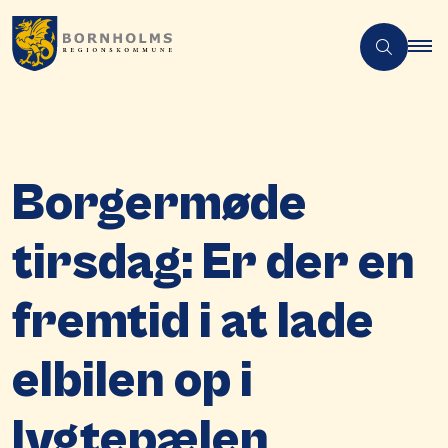
Borgermøde
tirsdag: Er der en
fremtid i at lade
elbilen op i
lygtepælen