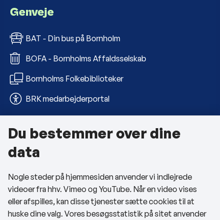
Genveje
BAT - Din bus på Bornholm
BOFA - Bornholms Affaldsselskab
Bornholms Folkebiblioteker
BRK medarbejderportal
Du bestemmer over dine
Om kommunen
data
Kontakt os
Nogle steder på hjemmesiden anvender vi indlejrede
Telefon- og åbningstider
videoer fra hhv. Vimeo og YouTube. Når en video vises
Tilgængelighedserklæring
eller afspilles, kan disse tjenester sætte cookies til at
huske dine valg. Vores besøgsstatistik på sitet anvender
Privatlivspolitik