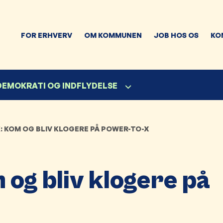
FOR ERHVERV
OM KOMMUNEN
JOB HOS OS
KO
 DEMOKRATI OG INDFLYDELSE
: KOM OG BLIV KLOGERE PÅ POWER-TO-X
og bliv klogere på