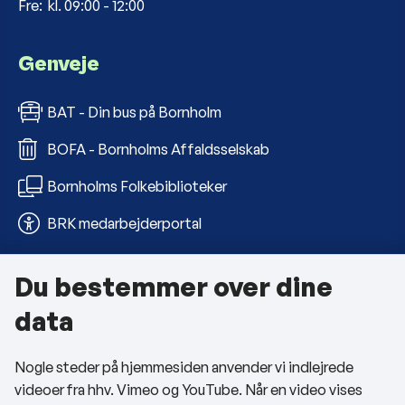
Fre: kl. 09:00 - 12:00
Genveje
BAT - Din bus på Bornholm
BOFA - Bornholms Affaldsselskab
Bornholms Folkebiblioteker
BRK medarbejderportal
Du bestemmer over dine
Om kommunen
data
Kontakt os
Nogle steder på hjemmesiden anvender vi indlejrede
Telefon- og åbningstider
videoer fra hhv. Vimeo og YouTube. Når en video vises